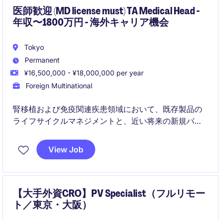
医師歓迎 (MD license must) TA Medical Head -
年収〜1800万円 - 海外キャリア機会
Tokyo
Permanent
¥16,500,000 - ¥18,000,000 per year
Foreign Multinational
腎移植および免疫関連疾患領域において、既存製品の
ライフサイクルマネジメントと、近い将来の新規パイ
プライン（細胞関連治療・免疫調整アプローチ）の上
市準備を統括するメディカルリードポジションです。
View Job
グローバル連携のもと、科学戦略立案・KOLエンゲー
ジメント・MSL戦略構築を通じて、中長期の治療パラ
ダイム変革を推進します。
【大手外資CRO】PV Specialist（フルリモー
ト／東京・大阪）