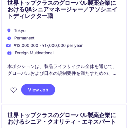
世界トップクラスのグローバル製薬企業に
おけるQAシニアマネージャー／アソシエイ
トディレクター職
Tokyo
Permanent
¥12,000,000 - ¥17,000,000 per year
Foreign Multinational
本ポジションは、製品ライフサイクル全体を通じて、
グローバルおよび日本の規制要件を満たすための、国
内レベルの品質保証およびコンプライアンス活動を統
括します。グローバル品質部門、製造部門、ならびに
View Job
外部パートナーと緊密に連携し、製品上市、技術移
管、査察対応を支援します。
世界トップクラスのグローバル製薬企業に
おけるシニア・クオリティ・エキスパート