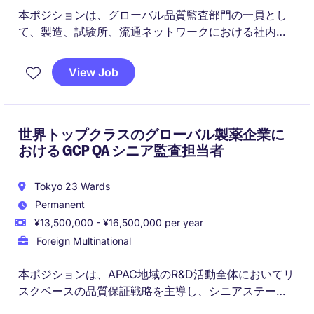
本ポジションは、グローバル品質監査部門の一員とし
て、製造、試験所、流通ネットワークにおける社内外
のGMP／GDP監査の計画および実施を担当します。日
本における監査機能の代表として、リージョナルおよ
View Job
びグローバルのステークホルダーと密接に連携でき
る、非常に希少な機会です。
世界トップクラスのグローバル製薬企業に
おける GCP QA シニア監査担当者
Tokyo 23 Wards
Permanent
¥13,500,000 - ¥16,500,000 per year
Foreign Multinational
本ポジションは、APAC地域のR&D活動全体においてリ
スクベースの品質保証戦略を主導し、シニアステーク
ホルダーにとって信頼されるアドバイザーとして機能