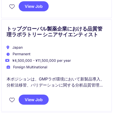
します。戦略的なビジネスパートナーシップと、監
View Job
査・査察・コンプライアンス施策をリードする実務的
な役割を兼ね備えています。
トップグローバル製薬企業における品質管
理ラボラトリー シニアサイエンティスト
Japan
Permanent
¥4,500,000 - ¥11,500,000 per year
Foreign Multinational
本ポジションは、GMPラボ環境において新製品導入、
分析法移管、バリデーションに関する分析品質管理業
務をリードします。サブジェクトマターエキスパート
として、継続的改善を推進し、規制当局対応を支援す
View Job
るとともに、若手サイエンティストの育成を担いま
す。