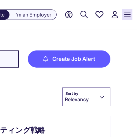
Saved
te
I'm an Employer
jobs, 0
currently
saved
jobs
Create Job Alert
Sort by
Relevancy
ケティング戦略