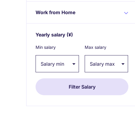
Work from Home
Yearly salary
(¥)
Expand / collapse
Min salary
Max salary