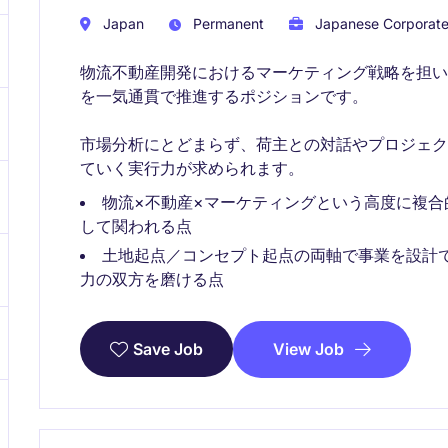
Japan
Permanent
Japanese Corporat
物流不動産開発におけるマーケティング戦略を担
を一気通貫で推進するポジションです。
市場分析にとどまらず、荷主との対話やプロジェ
ていく実行力が求められます。
物流×不動産×マーケティングという高度に複
して関われる点
土地起点／コンセプト起点の両軸で事業を設計
力の双方を磨ける点
View Job
Save Job