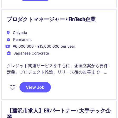
プロダクトマネージャー × FinTech企業
Chiyoda
Permanent
¥6,000,000 - ¥15,000,000 per year
Japanese Corporate
クレジット関連サービスを中心に、企画立案から要件
定義、プロジェクト推進、リリース後の改善まで一貫
して担当するプロダクトマネージャーポジションで
す。
View Job
エンジニア、デザイナー、マーケティング、法務など
多様な関係者と連携しながら、ユーザー価値の最大化
とサービス成長をリードします。
【藤沢市求人】ERパートナー / 大手テック企
業