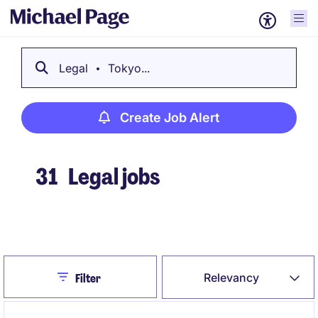
Legal
Tokyo...
Create Job Alert
31
Legal jobs
Create Job Alert
Close
Relevancy
Filter