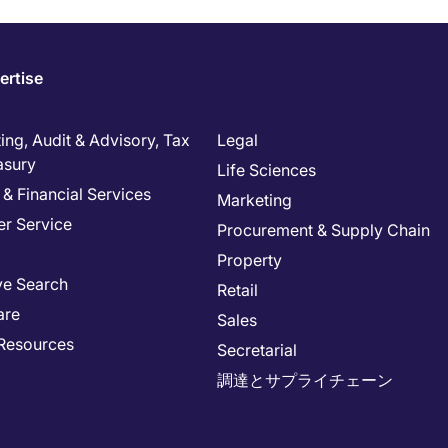
ertise
ng, Audit & Advisory, Tax
Legal
asury
Life Sciences
& Financial Services
Marketing
r Service
Procurement & Supply Chain
Property
ve Search
Retail
are
Sales
Resources
Secretarial
調達とサプライチェーン