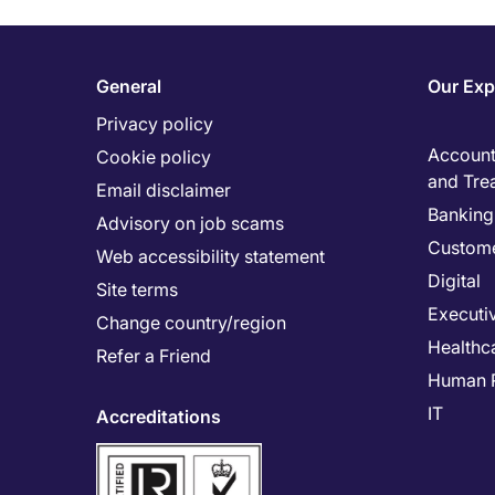
General
Our Exp
Privacy policy
Accounti
Cookie policy
and Tre
Email disclaimer
Banking 
Advisory on job scams
Custome
Web accessibility statement
Digital
Site terms
Executi
Change country/region
Healthc
Refer a Friend
Human 
IT
Accreditations