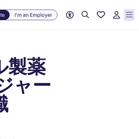
Saved
te
I'm an Employer
jobs, 0
currently
saved
jobs
ル製薬
ジャー
職