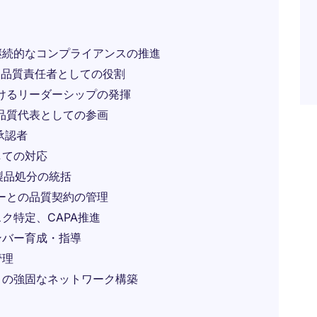
継続的なコンプライアンスの推進
国内品質責任者としての役割
けるリーダーシップの発揮
品質代表としての参画
承認者
しての対応
製品処分の統括
ーとの品質契約の管理
ク特定、CAPA推進
ンバー育成・指導
管理
との強固なネットワーク構築