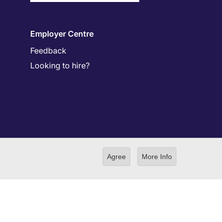
Employer Centre
Feedback
Looking to hire?
Agree
More Info
ilding 4-3-13 Toranomon, Minato-ku Tokyo 105-0001