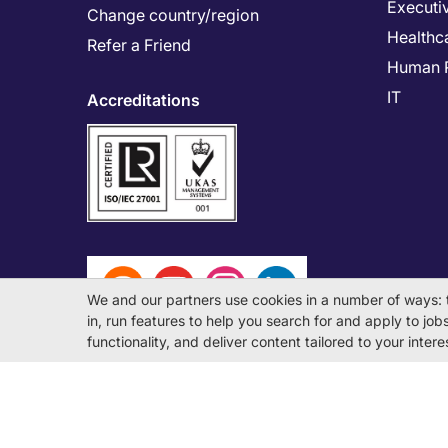
Executi
Change country/region
Healthc
Refer a Friend
Human 
IT
Accreditations
We and our partners use cookies in a number of ways: 
in, run features to help you search for and apply to jobs 
functionality, and deliver content tailored to your inte
© Michael Page International (Japan) K.K. Corporati
License Number: 13-ユ-040405 / 派 13-300434