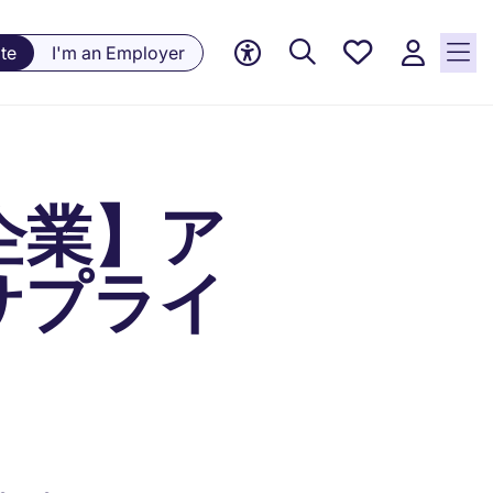
Saved
te
I'm an Employer
jobs, 0
currently
saved
jobs
企業】ア
サプライ