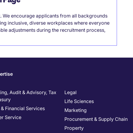
it. We encourage applicants from all backgrounds
lding inclusive, diverse workplaces where everyone
able adjustments during the recruitment process,
ertise
ng, Audit & Advisory, Tax
Legal
asury
Life Sciences
& Financial Services
Marketing
r Service
Procurement & Supply Chain
Property