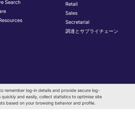
ve Search
Retail
are
Sales
Resources
Secretarial
調達とサプライチェーン
to remember log-in details and provide secure log-
quickly and easily, collect statistics to optimise site
rests based on your browsing behavior and profile.
on Number 0104-01-043253 Registered Office 6F Hulic Kamiyacho Bu