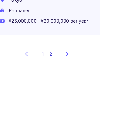
Tokyo
Permanent
¥25,000,000 - ¥30,000,000 per year
1
Showing
2
items
1
to
3
of
4