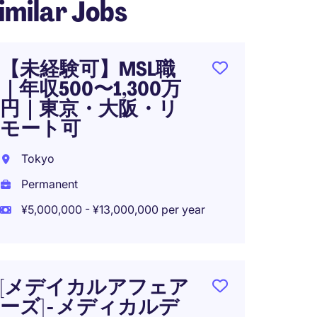
imilar Jobs
【未経験可】MSL職
[JP/
｜年収500〜1,300万
し、
円｜東京・大阪・リ
し] 
モート可
ィング
500〜
Tokyo
Tokyo
Permanent
Perma
¥5,000,000 - ¥13,000,000 per year
¥5,000
[メデイカルアフェア
ーズ] - メディカルデ