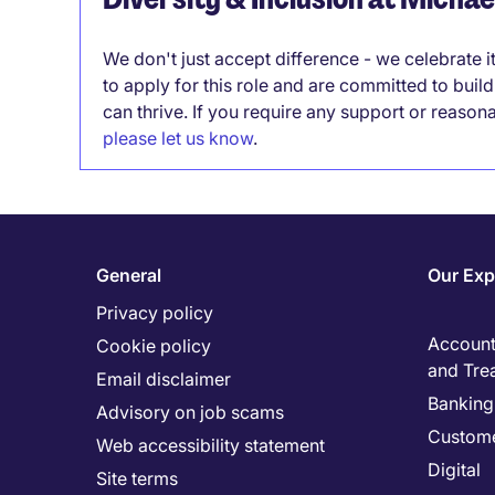
We don't just accept difference - we celebrate 
to apply for this role and are committed to bui
can thrive. If you require any support or reason
please let us know
.
General
Our Exp
Privacy policy
Accounti
Cookie policy
and Tre
Email disclaimer
Banking 
Advisory on job scams
Custome
Web accessibility statement
Digital
Site terms