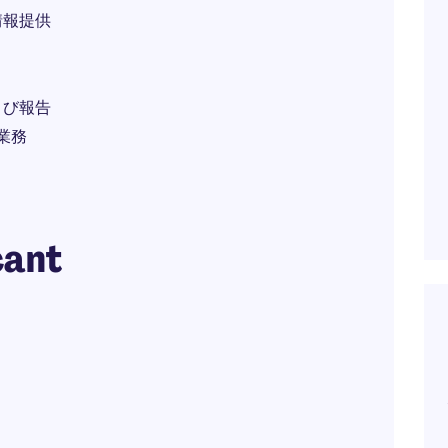
情報提供
よび報告
業務
cant