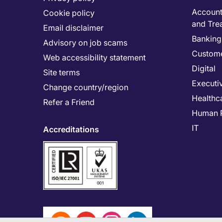
Accounti
Cookie policy
and Tre
Email disclaimer
Banking 
Advisory on job scams
Custome
Web accessibility statement
Digital
Site terms
Executi
Change country/region
Healthc
Refer a Friend
Human 
IT
Accreditations