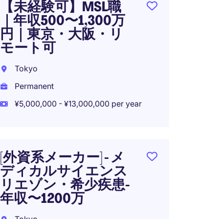
【未経験可】MSL職
｜年収500〜1,300万
[メ
円｜東京・大阪・リ
ーズ]
モート可
ィレ
ジー
Tokyo
３０
Permanent
Tokyo
¥5,000,000 - ¥13,000,000 per year
Perma
¥25,00
[外資系メーカー] - メ
ディカルサイエンス
リエゾン・希少疾患-
[メ
年収〜1200万
ーズ]
ィレ