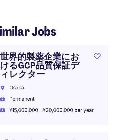
imilar Jobs
世界的製薬企業にお
[Ppl 
けるGCP品質保証デ
Head
ィレクター
フェア
５０
Osaka
Tokyo
Permanent
Perma
¥15,000,000 - ¥20,000,000 per year
¥11,50