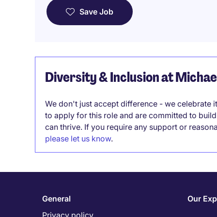
Save Job
Diversity & Inclusion at Micha
We don't just accept difference - we celebrate 
to apply for this role and are committed to bui
can thrive. If you require any support or reason
please let us know
.
General
Our Exp
Privacy policy