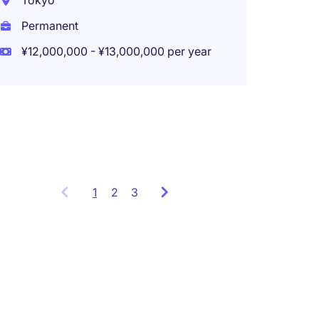
Tokyo
ジー
３０
Permanent
¥12,000,000 - ¥13,000,000 per year
Tokyo
Perma
¥25,00
1
Showing
2
3
items
1
to
3
of
7