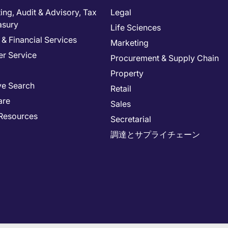
ng, Audit & Advisory, Tax
Legal
asury
Life Sciences
& Financial Services
Marketing
r Service
Procurement & Supply Chain
Property
ve Search
Retail
are
Sales
Resources
Secretarial
調達とサプライチェーン