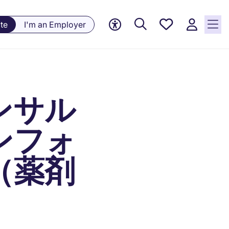
Saved
te
I'm an Employer
jobs, 0
currently
saved
jobs
ンサル
ンフォ
（薬剤