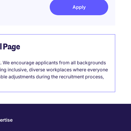
Apply
el Page
it. We encourage applicants from all backgrounds
lding inclusive, diverse workplaces where everyone
able adjustments during the recruitment process,
ertise