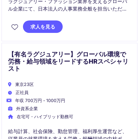
ラグジュアリー・ファッション業界を支えるグローバ
ル企業にて、日本法人の人事業務全般を担当いただく
HRジェネラリストを募集しています。給与計算が主な
職務内容にはなりますが、採用、人事オペレーショ
求人を見る
ン、従業員エンゲージメントなど幅広い領域に携わり
ながら、APACチームと連携できるポジションです。
【有名ラグジュアリー】グローバル環境で
労務・給与領域をリードするHRスペシャリ
スト
東京23区
正社員
年収 700万円 - 1000万円
外資系企業
在宅可・ハイブリッド勤務可
給与計算、社会保険、勤怠管理、福利厚生運営など、
従業員の就業環境を支える労務・報酬領域の中核ポジ