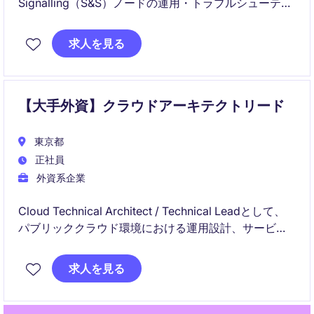
Signalling（S&S）ノードの運用・トラブルシューティ
ングを担当します。ログ分析やRCA支援、日英での技
術コミュニケーションを通じて、安定運用と障害対応
求人を見る
の品質向上に貢献いただきます。
【大手外資】クラウドアーキテクトリード
東京都
正社員
外資系企業
Cloud Technical Architect / Technical Leadとして、
パブリッククラウド環境における運用設計、サービス
設計、および運用改善をリードしていただきます。ク
ラウドマネージドサービスの立ち上げや標準化、自動
求人を見る
化を推進し、顧客のクラウド活用を支援するポジショ
ンです。