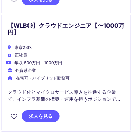
・大規模グループのスケールを活かしたクラウド環境
の設計・構築経験を積める環境です。
【WLB◎】クラウドエンジニア【〜1000万
円】
東京23区
正社員
年収 600万円 - 1000万円
外資系企業
在宅可・ハイブリッド勤務可
クラウド化とマイクロサービス導入を推進する企業
で、インフラ基盤の構築・運用を担うポジションで
す。
AzureやKubernetesを中心に、最新技術を活用したシ
求人を見る
ステム運用と改善に取り組みます。