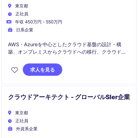
東京都
正社員
年収 450万円 - 550万円
日系企業
AWS・Azureを中心としたクラウド基盤の設計・構
築、オンプレミスからクラウドへの移行、クラウドネ
イティブアーキテクチャの導入などを担うクラウドエ
ンジニアポジションです。
求人を見る
上流から下流まで一気通貫でプロジェクトに関わり、
IaC、自動化、監視、セキュリティ設計、DevSecOps
推進まで幅広くリードいただきます。
クラウドアーキテクト - グローバルSIer企業
東京都
正社員
外資系企業