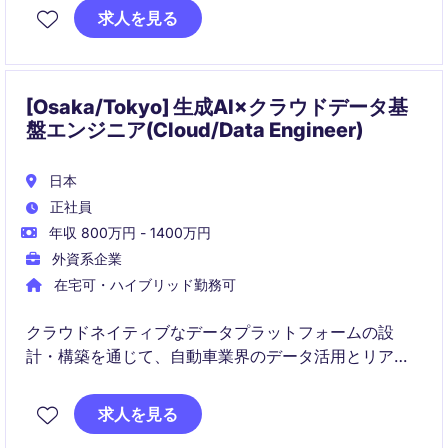
求人を見る
Technical Architect〜Solution Architectまで、経験・
志向に応じたポジションをご用意しています。
[Osaka/Tokyo] 生成AI×クラウドデータ基
盤エンジニア(Cloud/Data Engineer)
日本
正社員
年収 800万円 - 1400万円
外資系企業
在宅可・ハイブリッド勤務可
クラウドネイティブなデータプラットフォームの設
計・構築を通じて、自動車業界のデータ活用とリアル
タイム意思決定を支えるポジションです。Cloud、
Data、AI/ML、GenAIなどの先端技術を活用し、次世代
求人を見る
モビリティの実現に貢献いただきます。