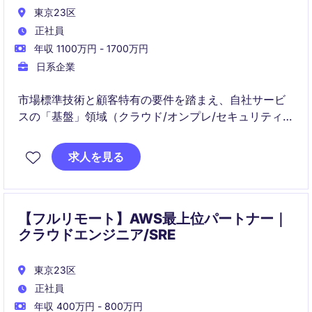
東京23区
正社員
年収 1100万円 - 1700万円
日系企業
市場標準技術と顧客特有の要件を踏まえ、自社サービ
スの「基盤」領域（クラウド/オンプレ/セキュリティ/
認証など）の要件定義〜設計・構築をリードするポジ
ションです。
求人を見る
構築フェーズでは外部パートナー（SIer等）を含む体
制で、進捗・品質・課題を俯瞰しながらプロジェクト
推進も担います。
【フルリモート】AWS最上位パートナー｜
クラウドエンジニア/SRE
東京23区
正社員
年収 400万円 - 800万円