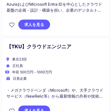
AzureおよびMicrosoft Entra IDを中心としたクラウド
基盤の企画・設計・構築を担い、企業のデジタルトラ
ンスフォーメーションを支援します。AI・データ活用
を見据えたセキュアで拡張性の高いアーキテクチャ設
求人を見る
計に携わることができるポジションです。
【TKU】クラウドエンジニア
東京23区
正社員
年収 500万円 - 1000万円
日系企業
・メガクラウドベンダ（Microsoft）や、大手クラウド
サービス（NewRelic等）から最新情報の共有や技術レ
クチャー等の手厚いサポートを受けることが出来ま
す。
求人を見る