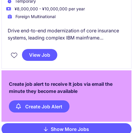
Temporary
¥8,000,000 - ¥10,000,000 per year
Foreign Multinational
Drive end-to-end modernization of core insurance
systems, leading complex IBM mainframe
transformation initiatives and hybrid architecture
design.
View Job
Partner with global stakeholders to deliver scalable,
API-enabled solutions integrating legacy and open
platforms.
Create job alert to receive It jobs via email the
minute they become available
Create Job Alert
Show More Jobs
Pagination