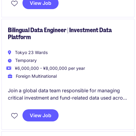
ーメーションプログラムを推進する役割を担います。
View Job
Bilingual Data Engineer | Investment Data
Platform
Tokyo 23 Wards
Temporary
¥6,000,000 - ¥8,000,000 per year
Foreign Multinational
Join a global data team responsible for managing
critical investment and fund-related data used across
multiple business functions and regions. This role
combines data operations, ETL monitoring, data
View Job
quality management, and hands-on SQL support
within a collaborative financial services environment.