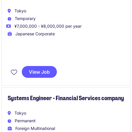
Tokyo
Temporary
¥7,000,000 - ¥8,000,000 per year
Japanese Corporate
ITプロジェクトマネージャーとして、アプリケーショ
ン開発やインフラ関連プロジェクトの企画から完了ま
View Job
でを一貫してリードするポジションです。
ビジネス部門やエンジニア、外部パートナーを巻き込
みながら、品質・スケジュール・コンプライアンスを
Systems Engineer - Financial Services company
満たしたプロジェクト成功を実現します。
Tokyo
Permanent
Foreign Multinational