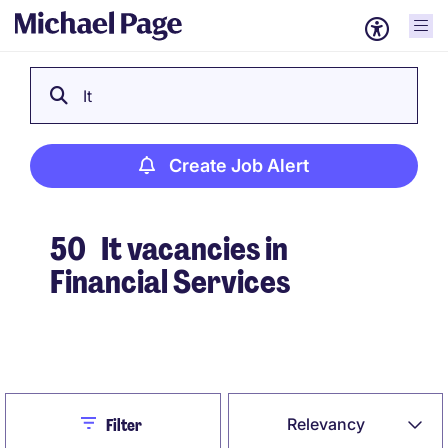
It
Create Job Alert
50
It vacancies in
Financial Services
Create Job Alert
Close
Relevancy
Filter