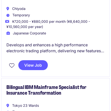
Chiyoda
Temporary
¥720,000 - ¥880,000 per month (¥8,640,000 -
¥10,560,000 per year)
Japanese Corporate
Develops and enhances a high performance
electronic trading platform, delivering new features,
system improvements, and ongoing support.
Requires strong Java development experience,
View Job
ideally within algorithmic trading and distributed
systems environments
Bilingual IBM Mainframe Specialist for
Insurance Transformation
Tokyo 23 Wards