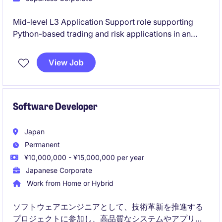
Mid-level L3 Application Support role supporting
Python-based trading and risk applications in an
investment banking environment. Requires 5+ years
of experience, strong communication skills, and the
View Job
ability to work closely with traders to resolve
production issues.
Software Developer
Japan
Permanent
¥10,000,000 - ¥15,000,000 per year
Japanese Corporate
Work from Home or Hybrid
ソフトウェアエンジニアとして、技術革新を推進する
プロジェクトに参加し、高品質なシステムやアプリケ