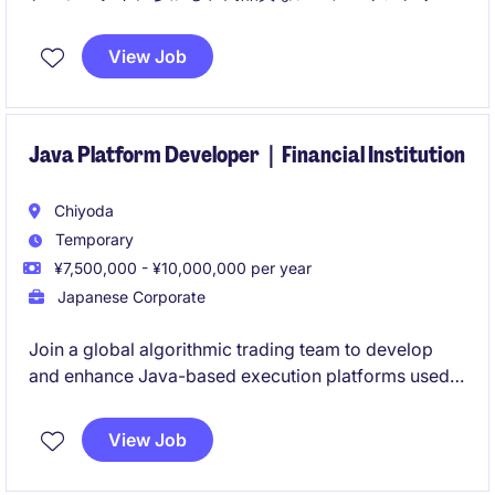
ーションの設計・開発を担当します。テクノロジー分
野での専門知識を活かし、効率的で革新的なソリュー
View Job
ションを提供していただきます。
Java Platform Developer｜Financial Institution
Chiyoda
Temporary
¥7,500,000 - ¥10,000,000 per year
Japanese Corporate
Join a global algorithmic trading team to develop
and enhance Java-based execution platforms used
by front-office trading teams. You'll work across the
full development lifecycle, collaborate closely with
View Job
Quants, and support high-performance, real-time
trading applications in a global environment.