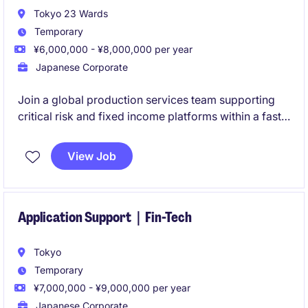
Tokyo 23 Wards
Temporary
¥6,000,000 - ¥8,000,000 per year
Japanese Corporate
Join a global production services team supporting
critical risk and fixed income platforms within a fast-
paced investment banking environment. You will
ensure system stability, lead incident resolution, and
View Job
enhance operational efficiency across front-office
and risk systems.
Application Support｜Fin-Tech
Tokyo
Temporary
¥7,000,000 - ¥9,000,000 per year
Japanese Corporate