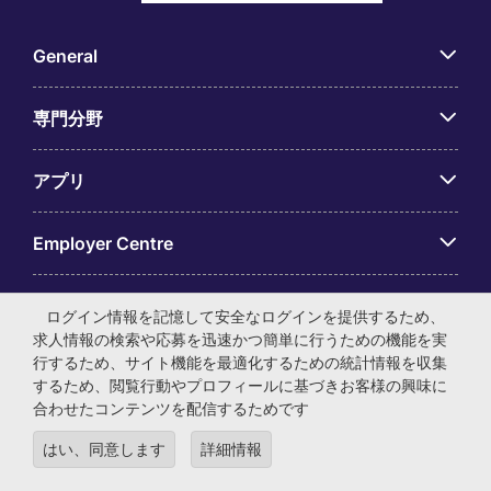
General
専門分野
アプリ
Employer Centre
ログイン情報を記憶して安全なログインを提供するため、
求人情報の検索や応募を迅速かつ簡単に行うための機能を実
行するため、サイト機能を最適化するための統計情報を収集
© マイケル・ペイジ・インターナショナル・ジャパン株式会
するため、閲覧行動やプロフィールに基づきお客様の興味に
社 法人番号：0104-01-043253 本社所在地：〒105-0001 東
合わせたコンテンツを配信するためです
京都港区虎ノ門4-3-13 ヒューリック神谷町ビル6階 有料職業
紹介事業許可番号：13-ユ-040405 ／ 労働者派遣事業許可番
はい、同意します
詳細情報
号：派13-300434