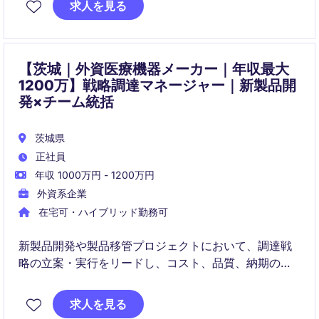
求人を見る
供給安定性・イノベーションをバランス良く実現しな
がら、事業成長を支える戦略調達を推進いただきま
す。
【茨城｜外資医療機器メーカー｜年収最大
1200万】戦略調達マネージャー｜新製品開
発×チーム統括
茨城県
正社員
年収 1000万円 - 1200万円
外資系企業
在宅可・ハイブリッド勤務可
新製品開発や製品移管プロジェクトにおいて、調達戦
略の立案・実行をリードし、コスト、品質、納期の最
適化を推進するポジションです。あわせて、日本拠点
の調達チームマネジメントを担当し、グローバル戦略
求人を見る
とローカルオペレーションをつなぐ重要な役割を担い