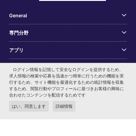
General
専門分野
アプリ
Employer Centre
ログイン情報を記憶して安全なログインを提供するため、
求人情報の検索や応募を迅速かつ簡単に行うための機能を実
行するため、サイト機能を最適化するための統計情報を収集
するため、閲覧行動やプロフィールに基づきお客様の興味に
合わせたコンテンツを配信するためです
© マイケル・ペイジ・インターナショナル・ジャパン株式会
はい、同意します
詳細情報
社 法人番号：0104-01-043253 本社所在地：〒105-0001 東
京都港区虎ノ門4-3-13 ヒューリック神谷町ビル6階 有料職業
紹介事業許可番号：13-ユ-040405 ／ 労働者派遣事業許可番
号：派13-300434