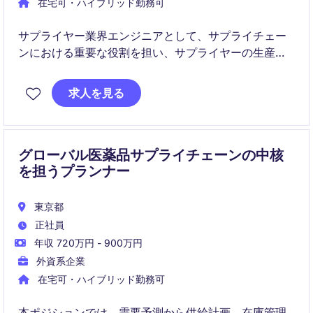
在宅可・ハイブリッド勤務可
サプライヤー業界エンジニアとして、サプライチェー
ンにおける重要な役割を担い、サプライヤーの生産体
制や品質向上を推進していただきます。品質・製造・
技術部門と連携しながら、製造プロセスの最適化や継
求人を見る
続的な改善活動をリードしていただくポジションで
す。
グローバル医薬品サプライチェーンの中核
を担うプランナー
東京都
正社員
年収 720万円 - 900万円
外資系企業
在宅可・ハイブリッド勤務可
本ポジションでは、需要予測から供給計画、在庫管理