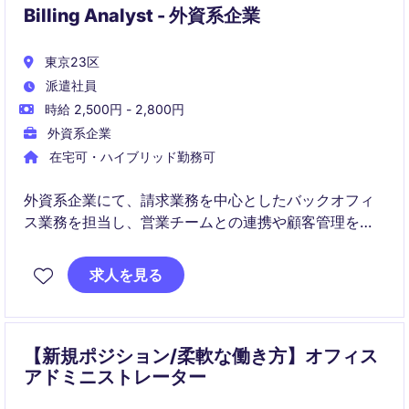
Billing Analyst - 外資系企業
東京23区
派遣社員
時給 2,500円 - 2,800円
外資系企業
在宅可・ハイブリッド勤務可
外資系企業にて、請求業務を中心としたバックオフィ
ス業務を担当し、営業チームとの連携や顧客管理を通
じて実務を高められるポジションです。週2〜3日の在
宅が可能で、柔軟な働き方を実現し、英語力と請求・
求人を見る
経理スキルを活かせる環境です。本契約は：2－3か月
の短期派遣案件となります（更新可能性あり）
【新規ポジション/柔軟な働き方】オフィス
アドミニストレーター