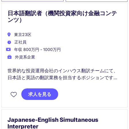
日本語翻訳者（機関投資家向け金融コンテ
ンツ）
東京23区
正社員
年収 800万円 - 1000万円
外資系企業
世界的な投資運用会社のインハウス翻訳チームにて、
日本語と英語の翻訳業務を担当するポジションです。
営業・マーケティング・リサーチ・法務・コンプライ
求人を見る
アンスなど幅広い部門と連携しながら、日本の機関投
資家向けコンテンツの翻訳品質向上とローカライゼー
ションを推進していただきます。
Japanese-English Simultaneous
Interpreter