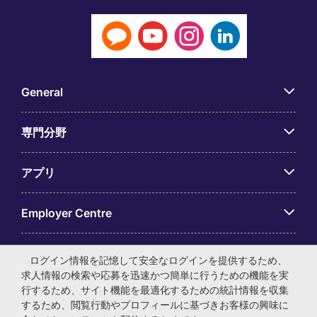
General
専門分野
アプリ
Employer Centre
ログイン情報を記憶して安全なログインを提供するため、
求人情報の検索や応募を迅速かつ簡単に行うための機能を実
行するため、サイト機能を最適化するための統計情報を収集
© マイケル・ペイジ・インターナショナル・ジャパン株式会
するため、閲覧行動やプロフィールに基づきお客様の興味に
社 法人番号：0104-01-043253 本社所在地：〒105-0001 東