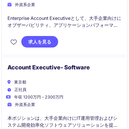
外資系企業
Enterprise Account Executiveとして、大手企業向けに
オブザーバビリティ、アプリケーションパフォーマン
ス管理、クラウド運用、DevOps支援に関するソリュー
ションを提案し、顧客のデジタルサービスの安定運用
求人を見る
と事業成長を支援します。新規顧客開拓および既存顧
客の拡大を通じて、日本市場におけるビジネス成長を
リードしていただくポジション
Account Executive- Software
東京都
正社員
年収 1200万円 - 2300万円
外資系企業
本ポジションは、大手企業向けにIT運用管理およびシ
ステム開発効率化ソフトウェアソリューションを提案