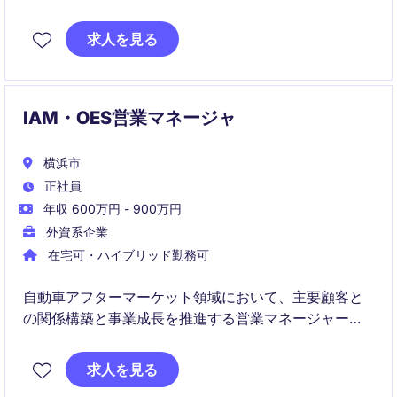
するアカウントエグゼクティブのポジションです。既
存顧客への深耕営業に加え、新規顧客の開拓も担い、
求人を見る
顧客のIT変革・業務効率化・DX推進をビジネス視点で
支援していただきます。単なるプロダクト営業ではな
く、顧客の経営課題やIT戦略を理解した上でのコンサ
ルティブな営業活動が求められます。
IAM・OES営業マネージャ
横浜市
正社員
年収 600万円 - 900万円
外資系企業
在宅可・ハイブリッド勤務可
自動車アフターマーケット領域において、主要顧客と
の関係構築と事業成長を推進する営業マネージャーポ
ジションです。営業戦略の立案・実行から価格交渉、
マーケティング連携まで幅広く担当し、持続的な売上
求人を見る
拡大に貢献いただきます