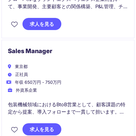
て、事業開発、主要顧客との関係構築、P&L管理、チー
ムマネジメントを担うシニアポジションです。国内外
の大手企業に対し、イベント、展示会、体験型マーケ
求人を見る
ティング、統合型ブランド施策の企画から実行までを
リードします。
Sales Manager
東京都
正社員
年収 650万円 - 750万円
外資系企業
包装機械領域におけるBtoB営業として、顧客課題の特
定から提案、導入フォローまで一貫して担います。
マーケティング視点を取り入れながら顧客満足度向上
求人を見る
と事業成長の両立に貢献いただくポジションです。