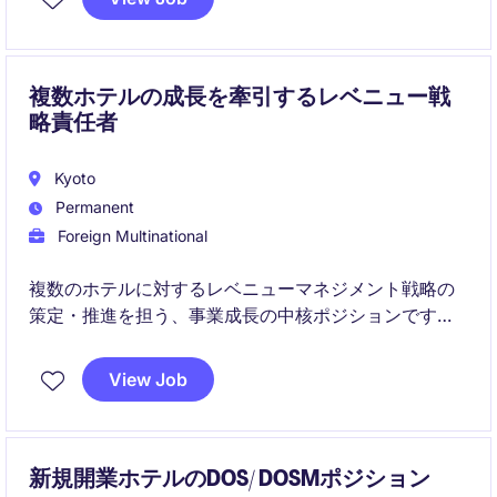
スト満足度向上、予算・品質管理、他部門との連携を
通じて、ホテル全体のゲスト体験に貢献いただきま
す。
複数ホテルの成長を牽引するレベニュー戦
略責任者
Kyoto
Permanent
Foreign Multinational
複数のホテルに対するレベニューマネジメント戦略の
策定・推進を担う、事業成長の中核ポジションです。
各ホテルへのアドバイザリー業務に加え、今後の直営
ホテル拡大を見据えたRM体制構築・高度化をリードし
View Job
ていただきます。
新規開業ホテルのDOS/ DOSMポジション