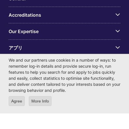
Accreditations
Our Expertise
アプリ
We and our partners use cookies in a number of ways: to
Employer Centre
remember log-in details and provide secure log-in, run
features to help you search for and apply to jobs quickly
and easily, collect statistics to optimise site functionality,
and deliver content tailored to your interests based on your
browsing behavior and profile.
© Michael Page International (Japan) K.K. Corporation
Agree
More Info
Number 0104-01-043253 Registered Office 6F Hulic
Kamiyacho Building 4-3-13 Toranomon, Minato-ku Tokyo
105-0001
License Number: 13-ユ-040405 / 派 13-300434