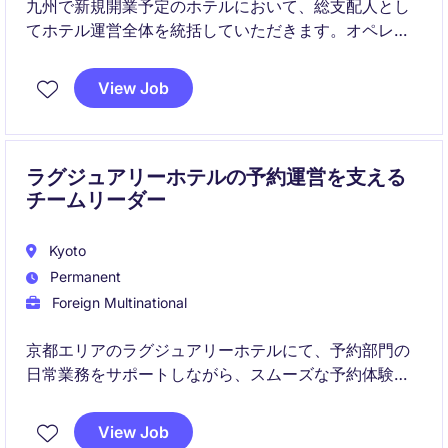
九州で新規開業予定のホテルにおいて、総支配人とし
てホテル運営全体を統括していただきます。オペレー
ション管理だけでなく、ブランドカルチャーの浸透、
収益最大化、人材育成、地域コミュニティとの共創を
View Job
推進する重要なポジションです。
ラグジュアリーホテルの予約運営を支える
チームリーダー
Kyoto
Permanent
Foreign Multinational
京都エリアのラグジュアリーホテルにて、予約部門の
日常業務をサポートしながら、スムーズな予約体験と
高品質なサービスの提供を推進していただきます。チ
ームマネジメントや業務改善にも携わり、予約部門の
View Job
運営を支える重要なポジションです。