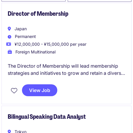
Director of Membership
Japan
Permanent
¥12,000,000 - ¥15,000,000 per year
Foreign Multinational
The Director of Membership will lead membership
strategies and initiatives to grow and retain a diverse
and engaged member base in the leisure, travel &
tourism industry. This role will focus on enhancing
View Job
the membership experience and driving membership
value.
Bilingual Speaking Data Analyst
Tokyo