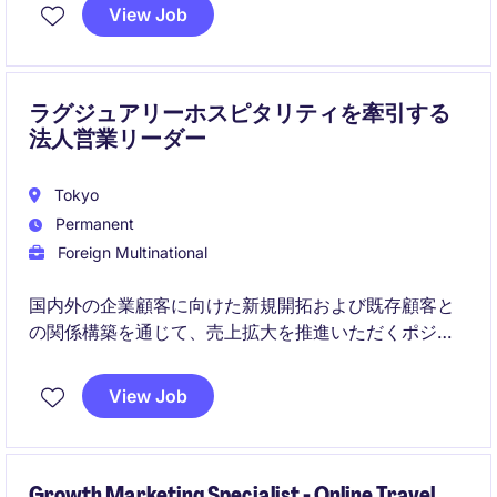
社内関係部署やベンダーと連携しながら、サービス品
View Job
質向上や新しいテクノロジー導入を推進していただき
ます。
ラグジュアリーホスピタリティを牽引する
法人営業リーダー
Tokyo
Permanent
Foreign Multinational
国内外の企業顧客に向けた新規開拓および既存顧客と
の関係構築を通じて、売上拡大を推進いただくポジシ
ョンです。市場分析やイベント企画、チームメンバー
の育成も担い、営業組織の成長に貢献いただきます。
View Job
Growth Marketing Specialist - Online Travel