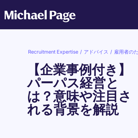
Recruitment Expertise
/
アドバイス
/
雇用者の
【企業事例付き】
パーパス経営と
は？意味や注目さ
れる背景を解説