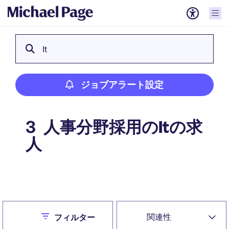
It
ジョブアラート設定
人事分野採用のItの求
3
人
ジョブアラート設定
Close
関連性
フィルター