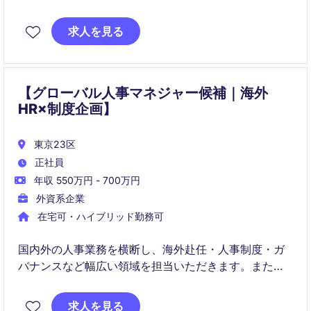
Operations & Analytics role supporting a growing
business in Japan. This position combines employee
求人を見る
lifecycle management, HR process improvement,
stakeholder engagement, and data-driven
operational excellence.
【グローバル人事マネジャー候補｜海外
HR×制度企画】
東京23区
正社員
年収 550万円 - 700万円
外資系企業
在宅可・ハイブリッド勤務可
国内外の人事業務を横断し、海外赴任・人事制度・ガ
バナンスなど幅広い領域を担当いただきます。また、
将来的にはマネジメントも含め、グローバル人事の中
核として組織成長に貢献していただきます。
求人を見る