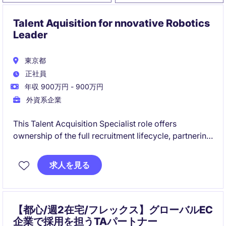
Talent Aquisition for nnovative Robotics
Leader
東京都
正社員
年収 900万円 - 900万円
外資系企業
This Talent Acquisition Specialist role offers
ownership of the full recruitment lifecycle, partnering
closely with business leaders to attract top talent. It is
an excellent opportunity for a recruiter who thrives in
求人を見る
a fast-paced environment and enjoys building
scalable hiring processes.
【都心/週2在宅/フレックス】グローバルEC
企業で採用を担うTAパートナー