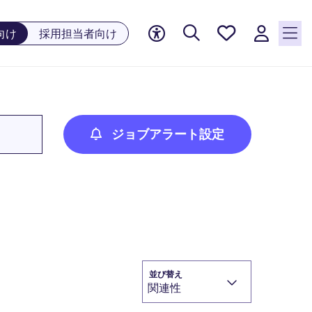
お気に
向け
採用担当者向け
入り, 0
件の求
人が気
になる
リスト
に保存
ジョブアラート設定
されて
います
並び替え
関連性