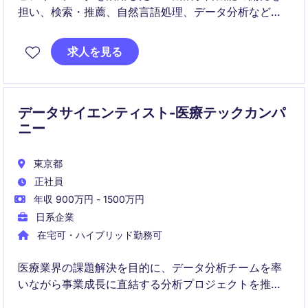
担い、検索・推薦、自然言語処理、データ分析など幅
広い領域で価値創出を行うポジションです。
プロダクト開発やデータ戦略と連携しながら、実用レ
求人を見る
ベルのAI機能の設計・実装・最適化まで一貫して携わ
ります。
データサイエンティスト-医療テックカンパ
ニー
東京都
正社員
年収 900万円 - 1500万円
日系企業
在宅可・ハイブリッド勤務可
医療業界の課題解決を目的に、データ分析チームを率
いながら事業成長に直結する分析プロジェクトを推進
していただきます。ビジネス・データ・分析技術を結