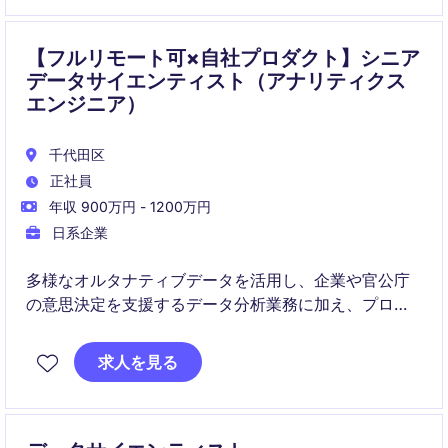
ています。
【フルリモート可×自社プロダクト】シニア
データサイエンティスト（アナリティクス
エンジニア）
千代田区
正社員
年収 900万円 - 1200万円
日系企業
多様なオルタナティブデータを活用し、企業や官公庁
の意思決定を支援するデータ分析業務に加え、プロダ
クト開発やデータ基盤構築まで担うポジションです。
分析結果をサービスへ実装し、継続的に価値提供する
求人を見る
まで一貫して関与できるため、ビジネス成果に直結す
る経験を積むことができます。