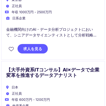
正社員
年収 1000万円 - 2500万円
日系企業
金融機関向けのAI・データ分析プロジェクトにおい
て、シニアデータサイエンティストとして分析戦略の
立案からモデル開発、運用設計までを主導する役割で
す。チームを率いながら技術的な意思決定と価値創出
求人を見る
を担い、さらに得られた知見をもとに技術資産化やソ
リューション開発にも携わるポジションです。
【大手外資系ITコンサル】AI×データで企業
変革を推進するデータアナリスト
日本
正社員
年収 600万円 - 1200万円
外資系企業