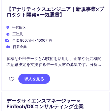
【アナリティクスエンジニア｜新規事業×プ
ロダクト開発×一気通貫】
千代田区
正社員
年収 800万円 - 1000万円
日系企業
多様な外部データとAI技術を活用し、企業や公共機関
の意思決定を支援するデータ人材の募集です。分析に
加えて、データ基盤構築やプロダクトへの実装、さら
には導入支援までを一気通貫で担う点が特徴です。
求人を見る
事業の成長フェーズにある環境で、不動産・金融・公
共領域など幅広い分野における課題解決とプロダクト
開発に携わることができます。
データサイエンスマネージャー ×
FinTech/DXコンサルティング企業