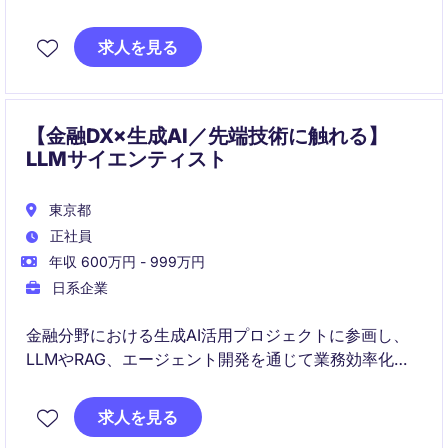
に意思決定をリードするポジションです。課題特定か
ら分析設計、施策提案、効果検証までを一貫して担い
求人を見る
ながら、組織全体のデータ活用高度化と事業成長の両
立を推進します。
【金融DX×生成AI／先端技術に触れる】
LLMサイエンティスト
東京都
正社員
年収 600万円 - 999万円
日系企業
金融分野における生成AI活用プロジェクトに参画し、
LLMやRAG、エージェント開発を通じて業務効率化や
新たな価値創出を推進するポジションです。設計・実
装・検証を担いながら、シニアメンバーと連携し、実
求人を見る
務に直結するAI活用の知見と技術を磨ける環境が整っ