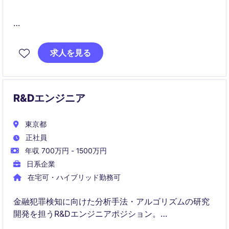
グローバルテック企業のマーケティング部門で、経営
層と近い距離で複数のマーケティング施策を横断的に
求人を見る
推進するPMポジションです。進行管理や社内外調整を
通じて高い影響力を発揮でき、需要の高いマーケティ
ングPM／オペレーション経験を積める魅力的な契約ロ
ールです。
R&Dエンジニア
東京都
正社員
年収 700万円 - 1500万円
日系企業
在宅可・ハイブリッド勤務可
金融犯罪検知に向けた分析手法・アルゴリズムの研究
開発を担うR&Dエンジニアポジション。