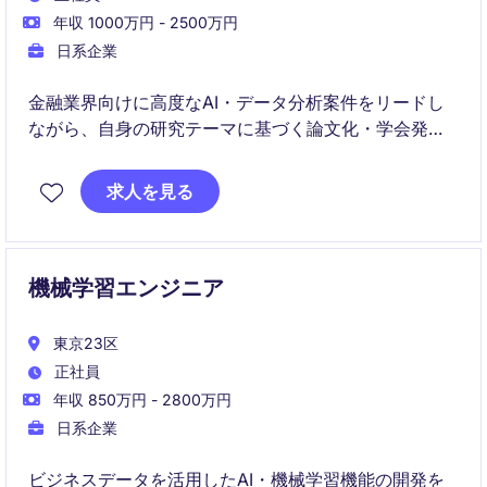
年収 1000万円 - 2500万円
日系企業
金融業界向けに高度なAI・データ分析案件をリードし
ながら、自身の研究テーマに基づく論文化・学会発表
まで担うリサーチサイエンティストのポジションで
す。実務と研究を並行して推進できる環境で、生成AI
求人を見る
や機械学習などの先端技術を、実ビジネス課題に適
用・検証しながら価値創出につなげていきます。
機械学習エンジニア
東京23区
正社員
年収 850万円 - 2800万円
日系企業
ビジネスデータを活用したAI・機械学習機能の開発を