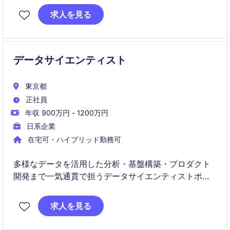
最新のAI・機械学習・グラフ分析などを活用し、プロ
求人を見る
トタイプ開発から実用化までを推進します。
データサイエンティスト
東京都
正社員
年収 900万円 - 1200万円
日系企業
在宅可・ハイブリッド勤務可
多様なデータを活用した分析・基盤構築・プロダクト
開発まで一気通貫で担うデータサイエンティストポジ
ションです。
求人を見る
分析結果をプロダクトに実装し、意思決定支援の価値
を創出をしていただきます。