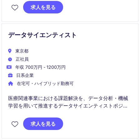
び付け、医療分野における最適な意思決定を実現する
求人を見る
重要なポジションです。
データサイエンティスト
東京都
正社員
年収 700万円 - 1200万円
日系企業
在宅可・ハイブリッド勤務可
医療関連事業における課題解決を、データ分析・機械
学習を用いて推進するデータサイエンティストポジシ
ョン。
求人を見る
課題発見から分析設計・モデル開発・施策提案までを
一貫して担当し、事業価値創出を担います。