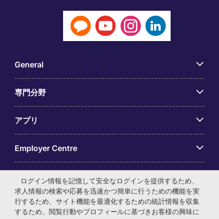
General
専門分野
アプリ
Employer Centre
ログイン情報を記憶して安全なログインを提供するため、
求人情報の検索や応募を迅速かつ簡単に行うための機能を実
行するため、サイト機能を最適化するための統計情報を収集
© マイケル・ペイジ・インターナショナル・ジャパン株式会
するため、閲覧行動やプロフィールに基づきお客様の興味に
社 法人番号：0104-01-043253 本社所在地：〒105-0001 東