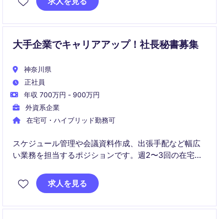
求人を見る
and external stakeholders. This position is ideal for
someone who thrives in a dynamic environment and
enjoys taking ownership in a highly visible support
role.
大手企業でキャリアアップ！社長秘書募集
神奈川県
正社員
年収 700万円 - 900万円
外資系企業
在宅可・ハイブリッド勤務可
スケジュール管理や会議資料作成、出張手配など幅広
い業務を担当するポジションです。週2〜3回の在宅勤
務も可能で、柔軟な働き方をしながらキャリアを磨け
ます。
求人を見る