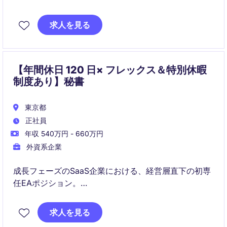
常業務運営を実現するための事務的・管理的サポート
が求められるポジションです。
求人を見る
【年間休日 120 日× フレックス＆特別休暇
制度あり】秘書
東京都
正社員
年収 540万円 - 660万円
外資系企業
成長フェーズのSaaS企業における、経営層直下の初専
任EAポジション。
経営中枢に近い裁量ある役割と、年間休日120日以上・
求人を見る
フレックスによりワークライフバランスを両立できま