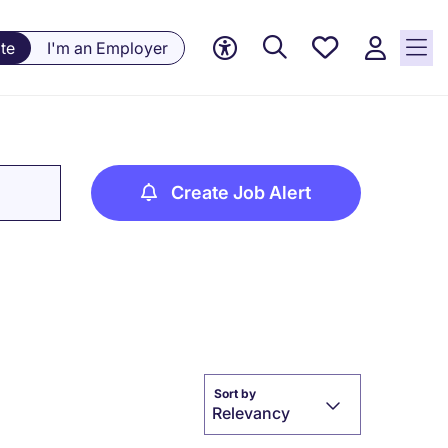
Saved
te
I'm an Employer
jobs, 0
currently
saved
jobs
Create Job Alert
Sort by
Relevancy