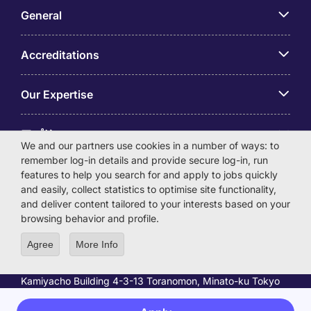
General
Accreditations
Our Expertise
アプリ
We and our partners use cookies in a number of ways: to
remember log-in details and provide secure log-in, run
Employer Centre
features to help you search for and apply to jobs quickly
and easily, collect statistics to optimise site functionality,
and deliver content tailored to your interests based on your
browsing behavior and profile.
Agree
More Info
© Michael Page International (Japan) K.K. Corporation
Number 0104-01-043253 Registered Office 6F Hulic
Kamiyacho Building 4-3-13 Toranomon, Minato-ku Tokyo
105-0001