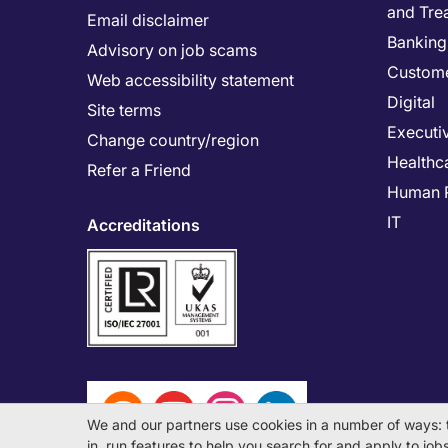
and Tre
Email disclaimer
Banking 
Advisory on job scams
Custome
Web accessibility statement
Digital
Site terms
Executi
Change country/region
Healthc
Refer a Friend
Human 
IT
Accreditations
We and our partners use cookies in a number of ways: 
in, run features to help you search for and apply to jobs 