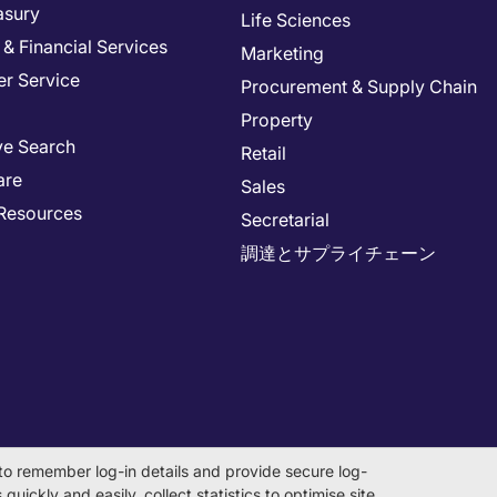
asury
Life Sciences
& Financial Services
Marketing
r Service
Procurement & Supply Chain
Property
ve Search
Retail
are
Sales
Resources
Secretarial
調達とサプライチェーン
to remember log-in details and provide secure log-
quickly and easily, collect statistics to optimise site