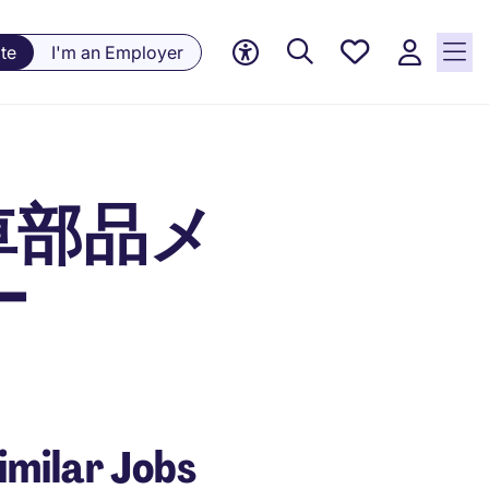
Saved
te
I'm an Employer
jobs, 0
currently
saved
jobs
車部品メ
ー
imilar Jobs