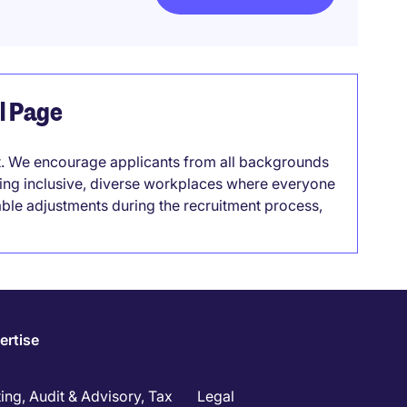
el Page
it. We encourage applicants from all backgrounds
lding inclusive, diverse workplaces where everyone
able adjustments during the recruitment process,
ertise
ng, Audit & Advisory, Tax
Legal