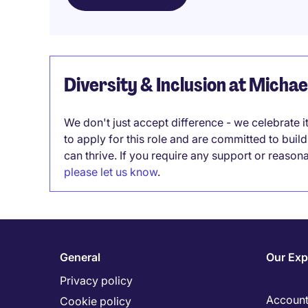
Diversity & Inclusion at Micha
We don't just accept difference - we celebrate 
to apply for this role and are committed to bui
can thrive. If you require any support or reason
please let us know
.
General
Our Exp
Privacy policy
Accounti
Cookie policy