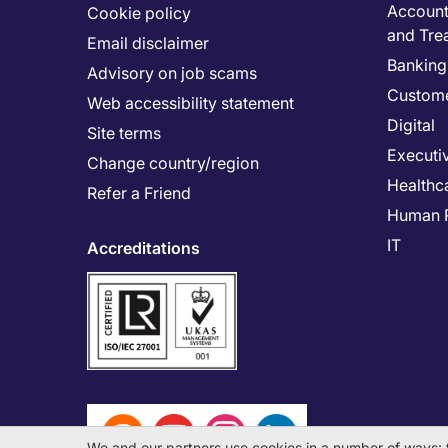
Accounti
Cookie policy
and Tre
Email disclaimer
Banking 
Advisory on job scams
Custome
Web accessibility statement
Digital
Site terms
Executi
Change country/region
Healthc
Refer a Friend
Human 
IT
Accreditations
We and our partners use cookies in a number of ways: 