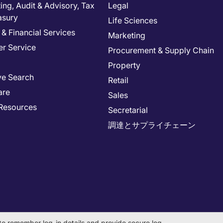
ng, Audit & Advisory, Tax
Legal
asury
Life Sciences
& Financial Services
Marketing
r Service
Procurement & Supply Chain
Property
ve Search
Retail
are
Sales
Resources
Secretarial
調達とサプライチェーン
to remember log-in details and provide secure log-