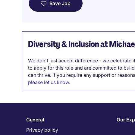
Save Job
Diversity & Inclusion at Micha
We don't just accept difference - we celebrate 
to apply for this role and are committed to bui
can thrive. If you require any support or reason
please let us know
.
General
Our Exp
Privacy policy