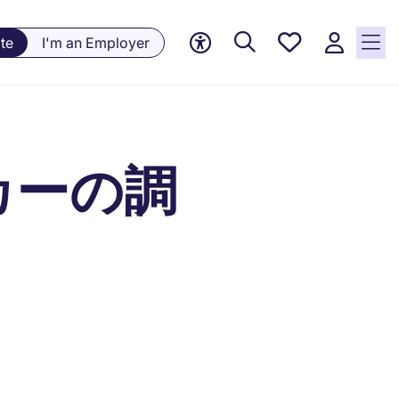
Saved
te
I'm an Employer
jobs, 0
currently
saved
jobs
カーの調