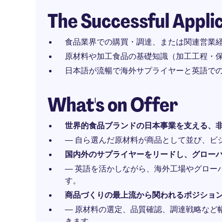
The Successful Appli
食品業界での購買・調達、または関連営業
原材料や加工食品の基礎知識（加工工程・
日本語が流暢で海外サプライヤーと英語で
What's on Offer
世界的食品ブランドの日本事業を支える、
― 自ら選んだ原材料が商品として並び、ビ
国内外のサプライヤーをリードし、グロー
― 英語を活かしながら、海外工場やグロー
す。
商品づくりの最上流から関われるポジショ
― 原材料の選定、品質確認、調達戦略など
きます。