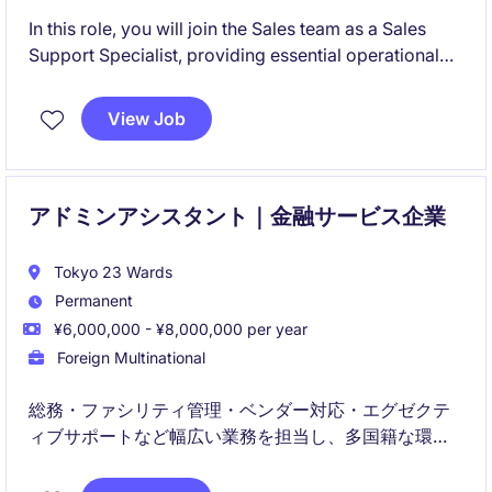
In this role, you will join the Sales team as a Sales
Support Specialist, providing essential operational
and administrative support to ensure smooth sales
processes and excellent customer service.
View Job
This position is ideal for someone who enjoys
structured operational work, strong coordination
responsibilities, and working in an international
アドミンアシスタント｜金融サービス企業
business setting.
Tokyo 23 Wards
Permanent
¥6,000,000 - ¥8,000,000 per year
Foreign Multinational
総務・ファシリティ管理・ベンダー対応・エグゼクテ
ィブサポートなど幅広い業務を担当し、多国籍な環境
で活躍いただきます。