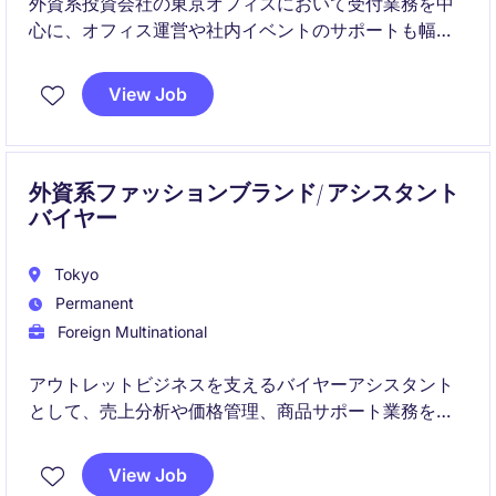
外資系投資会社の東京オフィスにおいて受付業務を中
心に、オフィス運営や社内イベントのサポートも幅広
く担当する役割です。
View Job
日本語・英語の両方を活用しながら、スピード感のあ
る国際的な環境で高いホスピタリティと正確性が求め
られます。
外資系ファッションブランド/ アシスタント
バイヤー
Tokyo
Permanent
Foreign Multinational
アウトレットビジネスを支えるバイヤーアシスタント
として、売上分析や価格管理、商品サポート業務を担
当いただきます。バイイングチームおよび関連部門と
連携し、商品戦略とオペレーションの両面からビジネ
View Job
ス成長に貢献するポジションです。