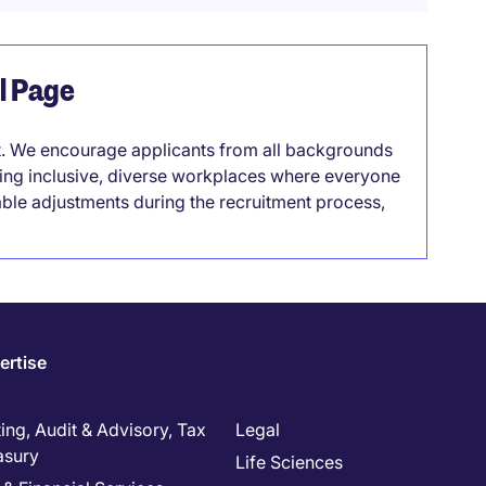
el Page
it. We encourage applicants from all backgrounds
lding inclusive, diverse workplaces where everyone
able adjustments during the recruitment process,
ertise
ng, Audit & Advisory, Tax
Legal
asury
Life Sciences