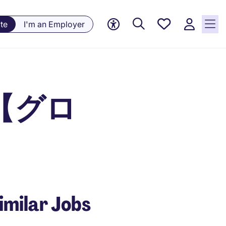
Saved
te
I'm an Employer
jobs, 0
currently
saved
jobs
【グロ
imilar Jobs