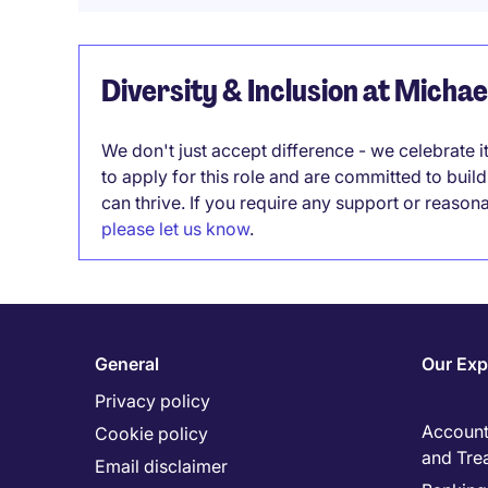
Diversity & Inclusion at Micha
We don't just accept difference - we celebrate 
to apply for this role and are committed to bui
can thrive. If you require any support or reason
please let us know
.
General
Our Exp
Privacy policy
Accounti
Cookie policy
and Tre
Email disclaimer