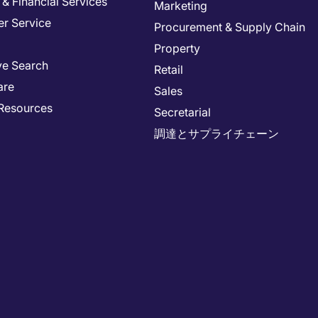
& Financial Services
Marketing
r Service
Procurement & Supply Chain
Property
ve Search
Retail
are
Sales
Resources
Secretarial
調達とサプライチェーン