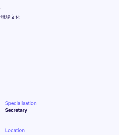
会
な職場文化
Specialisation
Secretary
Location