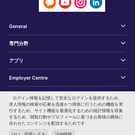
General
専門分野
アプリ
Employer Centre
ログイン情報を記憶して安全なログインを提供するため、
求人情報の検索や応募を迅速かつ簡単に行うための機能を実
行するため、サイト機能を最適化するための統計情報を収集
© マイケル・ペイジ・インターナショナル・ジャパン株式会
するため、閲覧行動やプロフィールに基づきお客様の興味に
社 法人番号：0104-01-043253 本社所在地：〒105-0001 東
合わせたコンテンツを配信するためです
京都港区虎ノ門4-3-13 ヒューリック神谷町ビル6階 有料職業
紹介事業許可番号：13-ユ-040405 ／ 労働者派遣事業許可番
はい、同意します
詳細情報