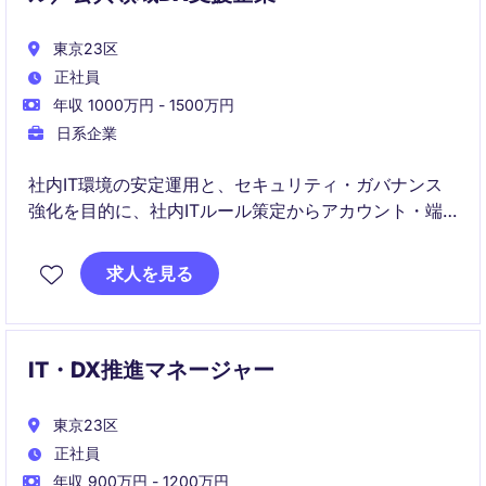
東京23区
正社員
年収 1000万円 - 1500万円
日系企業
社内IT環境の安定運用と、セキュリティ・ガバナンス
強化を目的に、社内ITルール策定からアカウント・端
末・ツール管理までを担うポジションです。
求人を見る
CIO直下で社内IT基盤の整備・改善を推進し、事業成長
を支える"縁の下の司令塔"として活躍いただきます。
IT・DX推進マネージャー
東京23区
正社員
年収 900万円 - 1200万円