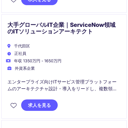
team and drive technological innovation within the
retail industry.
大手グローバルIT企業｜ServiceNow領域
のITソリューションアーキテクト
千代田区
正社員
年収 1350万円 - 1650万円
外資系企業
エンタープライズ向けITサービス管理プラットフォー
ムのアーキテクチャ設計・導入をリードし、複数領域
にまたがる技術戦略を統括します。
求人を見る
プリセールスからデリバリーまで関与し、スケーラブ
ルかつ高品質なソリューションの実現を推進します。