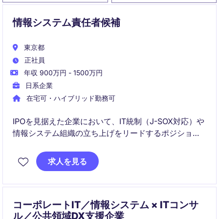
情報システム責任者候補
東京都
正社員
年収 900万円 - 1500万円
日系企業
在宅可・ハイブリッド勤務可
IPOを見据えた企業において、IT統制（J-SOX対応）や
情報システム組織の立ち上げをリードするポジション
です。
求人を見る
単なる運用ではなく、IT戦略・組織設計・セキュリテ
ィ・インフラを含めた全社ITの基盤構築をゼロから推
進します。
コーポレートIT／情報システム × ITコンサ
ル／公共領域DX支援企業