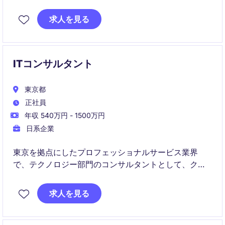
値を最大化します。
求人を見る
Salesforceを中心としたCRM、分析、プロジェクト推
進を担い、複数チームと連携しながらデジタルトラン
スフォーメーションを推進します。
ITコンサルタント
東京都
正社員
年収 540万円 - 1500万円
日系企業
東京を拠点にしたプロフェッショナルサービス業界
で、テクノロジー部門のコンサルタントとして、クラ
イアントのビジネス課題を解決する支援を行います。
革新的なテクノロジーソリューションを提供し、クラ
求人を見る
イアントの成功をサポートする役割です。