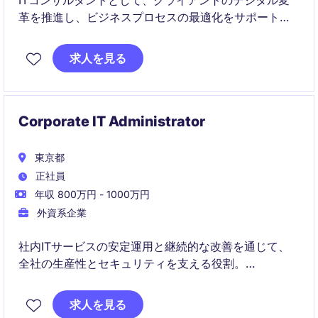
ITコンサルタントとして、クライアントのデジタル変
革を推進し、ビジネスプロセスの最適化をサポートす
るポジションです。技術的な専門知識とビジネスの知
見を活かして、価値あるソリューションを提供してい
求人を見る
ただきます。
Corporate IT Administrator
東京都
正社員
年収 800万円 - 1000万円
外資系企業
社内ITサービスの安定運用と継続的な改善を通じて、
全社の生産性とセキュリティを支える役割。
国内チームおよびグローバルITと連携し、クラウド・
求人を見る
デバイス・セキュリティ領域まで幅広く関与。