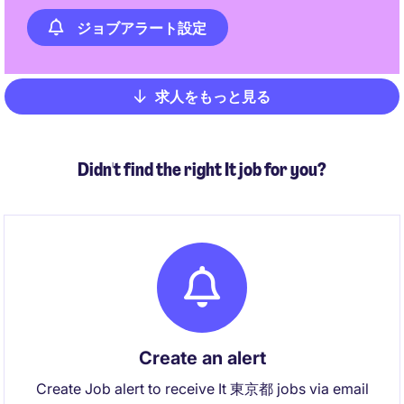
ジョブアラート設定
求人をもっと見る
Pagination
Didn't find the right It job for you?
Create an alert
Create Job alert to receive It 東京都 jobs via email