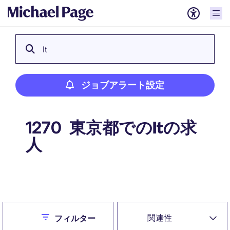
It
ジョブアラート設定
東京都でのItの求
1270
人
ジョブアラート設定
Close
関連性
フィルター