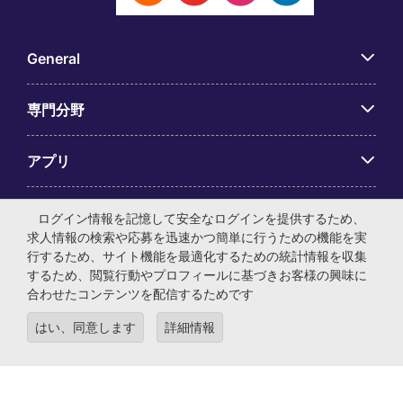
General
専門分野
アプリ
Employer Centre
ログイン情報を記憶して安全なログインを提供するため、
求人情報の検索や応募を迅速かつ簡単に行うための機能を実
行するため、サイト機能を最適化するための統計情報を収集
するため、閲覧行動やプロフィールに基づきお客様の興味に
合わせたコンテンツを配信するためです
© マイケル・ペイジ・インターナショナル・ジャパン株式会
はい、同意します
詳細情報
社 法人番号：0104-01-043253 本社所在地：〒105-0001 東
京都港区虎ノ門4-3-13 ヒューリック神谷町ビル6階 有料職業
紹介事業許可番号：13-ユ-040405 ／ 労働者派遣事業許可番
号：派13-300434