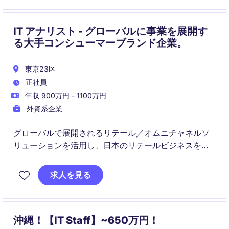
IT アナリスト - グローバルに事業を展開す
る大手コンシューマーブランド企業。
東京23区
正社員
年収 900万円 - 1100万円
外資系企業
グローバルで展開されるリテール／オムニチャネルソ
リューションを活用し、日本のリテールビジネスを技
術・業務の両面から支援します。店舗現場、国内IT、
グローバルITと連携し、安定運用と継続的な改善・機
求人を見る
能展開を推進するポジションです。
沖縄！【IT Staff】~650万円！