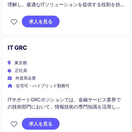
理解し、最適なITソリューションを提供する役割を担
います。宮城県を拠点に、製造業界の技術部門での革
新をサポートするポジションです。
求人を見る
IT GRC
東京都
正社員
外資系企業
在宅可・ハイブリッド勤務可
ITサポートGRCポジションでは、金融サービス業界で
の技術部門において、情報技術の専門知識を活用し、
システムの安定性とセキュリティを確保する重要な役
割を担います。東京を拠点に、プロフェッショナルな
求人を見る
環境でキャリアを築く絶好の機会です。