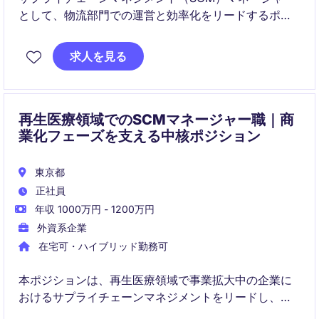
として、物流部門での運営と効率化をリードするポジ
ションです。業務プロセスの最適化とコスト削減に貢
献できる方を募集します。
求人を見る
再生医療領域でのSCMマネージャー職｜商
業化フェーズを支える中核ポジション
東京都
正社員
年収 1000万円 - 1200万円
外資系企業
在宅可・ハイブリッド勤務可
本ポジションは、再生医療領域で事業拡大中の企業に
おけるサプライチェーンマネジメントをリードし、製
品の商業生産〜安定供給体制を構築する役割を担いま