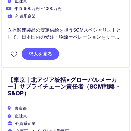
正社員
年収 600万円 - 1000万円
外資系企業
医療関連製品の安定供給を担うSCMスペシャリストと
して、日本国内の受注・物流オペレーションをリード
いただきます。グローバルチームや外部パートナーと
連携し、業務改善およびチーム運営を推進するポジシ
求人を見る
ョンです。
【東京｜北アジア統括×グローバルメーカ
ー】サプライチェーン責任者（SCM戦略・
S&OP）
東京都
正社員
外資系企業
在宅可・ハイブリッド勤務可