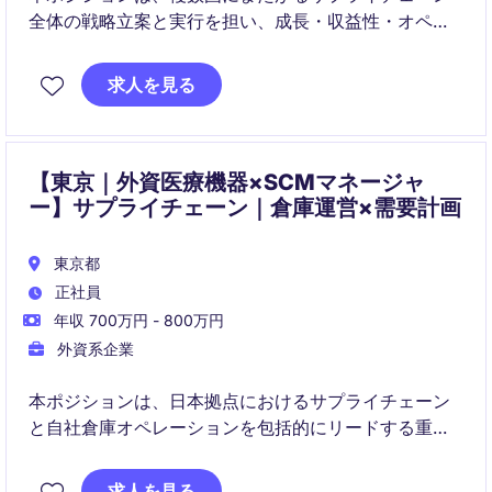
全体の戦略立案と実行を担い、成長・収益性・オペレ
ーショナルエクセレンスの実現をリードします。
求人を見る
需要計画、供給計画、物流、在庫、品質、システム、
組織開発までを一貫して統括し、地域全体の最適化を
推進していただきます。
【東京｜外資医療機器×SCMマネージャ
ー】サプライチェーン｜倉庫運営×需要計画
東京都
正社員
年収 700万円 - 800万円
外資系企業
本ポジションは、日本拠点におけるサプライチェーン
と自社倉庫オペレーションを包括的にリードする重要
な役割です。需要予測から在庫・物流管理、品質・薬
事要件の遵守、業務改善までを横断的に担います。
求人を見る