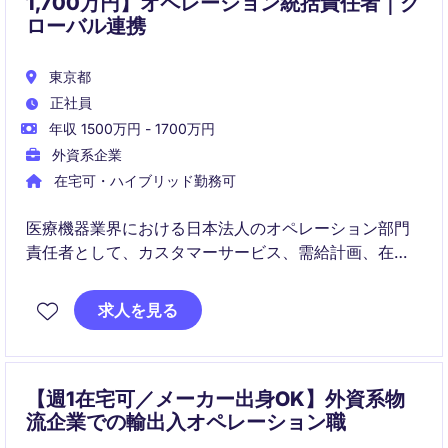
1,700万円】オペレーション統括責任者｜グ
ローバル連携
東京都
正社員
年収 1500万円 - 1700万円
外資系企業
在宅可・ハイブリッド勤務可
医療機器業界における日本法人のオペレーション部門
責任者として、カスタマーサービス、需給計画、在庫
管理、物流・倉庫運営を統括いただきます。バックオ
ーダー削減やシステム導入などの重要プロジェクトを
求人を見る
主導し、安定供給とサービス向上を推進するポジショ
ンです。
【週1在宅可／メーカー出身OK】外資系物
流企業での輸出入オペレーション職