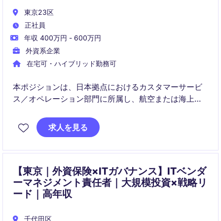
東京23区
正社員
年収 400万円 - 600万円
外資系企業
在宅可・ハイブリッド勤務可
本ポジションは、日本拠点におけるカスタマーサービ
ス／オペレーション部門に所属し、航空または海上輸
送に関わる輸出入業務を幅広くご担当いただきます。
チーム内外と連携しながら、顧客満足度の向上と安定
求人を見る
したオペレーションの実現を担う役割です。将来的に
は、業務領域を横断したスキル習得や担当範囲の拡大
も期待されています。
【東京｜外資保険×ITガバナンス】ITベンダ
ーマネジメント責任者｜大規模投資×戦略リ
ード｜高年収
千代田区