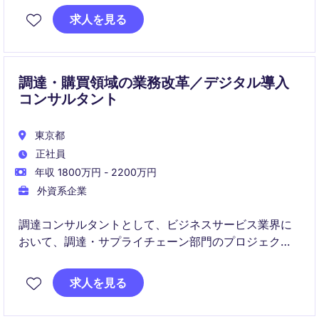
す。需要変動への対応、外部パートナーとの協働、改
求人を見る
善活動など、事業成長を支える幅広い業務を担当いた
だきます。
調達・購買領域の業務改革／デジタル導入
コンサルタント
東京都
正社員
年収 1800万円 - 2200万円
外資系企業
調達コンサルタントとして、ビジネスサービス業界に
おいて、調達・サプライチェーン部門のプロジェクト
をサポートする役割を担います。クライアントの要望
を的確に理解し、最適な調達戦略を提案・実行してい
求人を見る
ただきます。