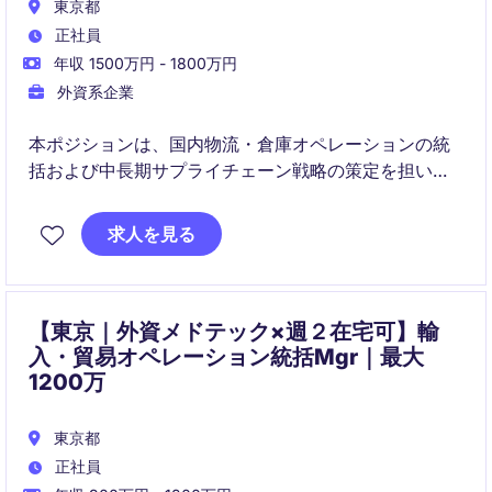
東京都
正社員
年収 1500万円 - 1800万円
外資系企業
本ポジションは、国内物流・倉庫オペレーションの統
括および中長期サプライチェーン戦略の策定を担いま
す。
グローバル連携を通じて最適な物流ネットワークを構
求人を見る
築し、事業成長を支える戦略的リーダーシップを発揮
いただきます。
【東京｜外資メドテック×週２在宅可】輸
入・貿易オペレーション統括Mgr｜最大
1200万
東京都
正社員