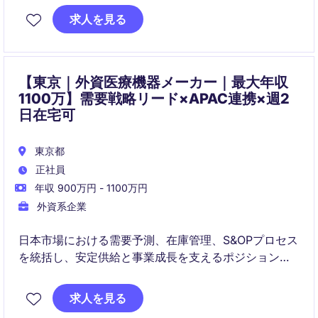
求人を見る
製造・物流・開発部門およびサプライヤーと連携しな
がら、在庫最適化やサプライチェーン改善を推進いた
だきます。
【東京｜外資医療機器メーカー｜最大年収
1100万】需要戦略リード×APAC連携×週2
日在宅可
東京都
正社員
年収 900万円 - 1100万円
外資系企業
日本市場における需要予測、在庫管理、S&OPプロセス
を統括し、安定供給と事業成長を支えるポジションで
す。営業・マーケティング・ファイナンス・グローバ
ルSCMと連携しながら、サプライチェーン最適化や業
求人を見る
務改善プロジェクトを推進いただきます。