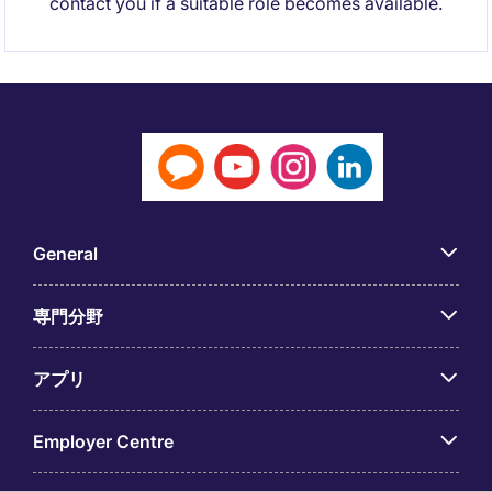
contact you if a suitable role becomes available.
General
専門分野
アプリ
Employer Centre