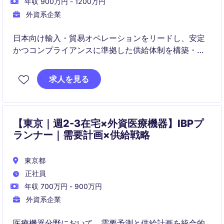
年収 900万円 - 1200万円
外資系企業
日本向け輸入・貿易オペレーションをリードし、安定
かつコンプライアンスに準拠した供給体制を構築・運
用いただきます。グローバルおよび社内関係部門と連
携し、コスト最適化・KPI改善・新製品導入を推進する
求人を見る
ポジションです。
【東京｜週2-3在宅×外資医療機器】IBPプ
ランナー｜需要計画×供給戦略
東京都
正社員
年収 700万円 - 900万円
外資系企業
医療機器分野において、需要予測と供給計画を統合的