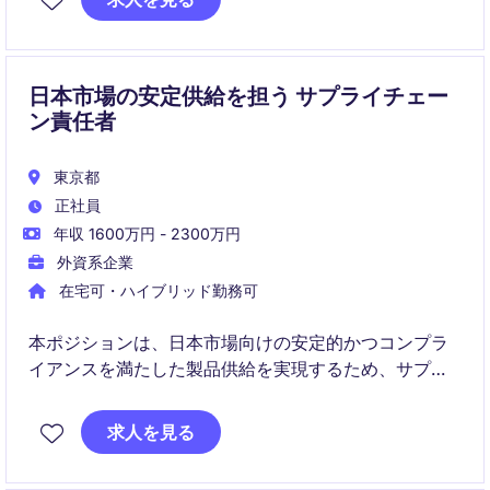
日本市場の安定供給を担う サプライチェー
ン責任者
東京都
正社員
年収 1600万円 - 2300万円
外資系企業
在宅可・ハイブリッド勤務可
本ポジションは、日本市場向けの安定的かつコンプラ
イアンスを満たした製品供給を実現するため、サプラ
イプランニング、物流、外部製造を統括する事業重要
度の高いリーダー職です。新製品導入、変更管理、コ
求人を見る
スト最適化、社内外ステークホルダー連携を通じて、
エンドツーエンドのサプライチェーン強化を推進いた