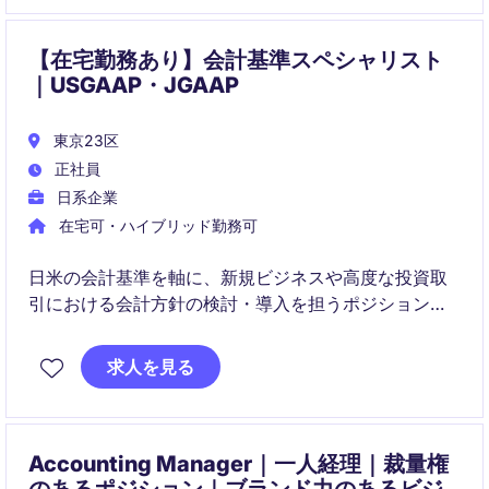
告の精度向上と経営支援を担います。
【在宅勤務あり】会計基準スペシャリスト
｜USGAAP・JGAAP
東京23区
正社員
日系企業
在宅可・ハイブリッド勤務可
日米の会計基準を軸に、新規ビジネスや高度な投資取
引における会計方針の検討・導入を担うポジションで
す。
求人を見る
経営層や海外関係者と連携し、会計・財務報告の高度
化とプロセス改善をリードします。
Accounting Manager｜一人経理｜裁量権