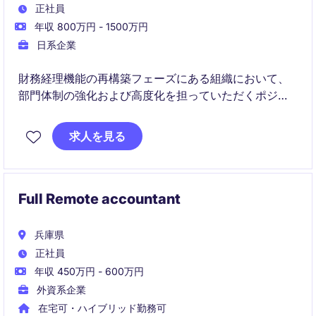
正社員
年収 800万円 - 1500万円
日系企業
財務経理機能の再構築フェーズにある組織において、
部門体制の強化および高度化を担っていただくポジシ
ョンです。現責任者と伴走しながら業務を引き継ぎ、
将来的には部門全体のマネジメントをお任せする想定
求人を見る
です。IPO準備やIFRS導入など、企業変革の中核に関わ
る機会がある点が特徴です。
Full Remote accountant
兵庫県
正社員
年収 450万円 - 600万円
外資系企業
在宅可・ハイブリッド勤務可