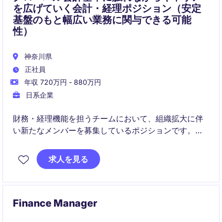
を広げていく会計・経理ポジション（安定
基盤のもと幅広い業務に関与できる可能
性）
神奈川県
正社員
年収 720万円 - 880万円
日系企業
財務・経理機能を担うチームにおいて、組織拡大に伴
い新たなメンバーを募集しているポジションです。日
常業務から決算・開示まで幅広く関与しながら、社内
外との連携を通じて専門性と実務力の双方を高めてい
求人を見る
くことが期待されます。横断的なプロジェクトへの参
画機会もあり、将来的なキャリアの広がりが見込まれ
る環境です。
Finance Manager