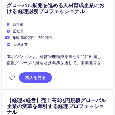
グローバル展開を進める人材育成企業にお
ける 経理財務プロフェッショナル
東京都
正社員
年収 500万円 - 750万円
日系企業
本ポジションは、経営管理領域を担う部門に所属し、
複数グループの経理財務業務を通じて、事業運営を支
えていただく役割です。
求人を見る
事業拡大や海外展開が進む中、数字を通じて事業と経
営をつなぎ、改善提案まで関与できる点が特徴です。
【経理×経営】売上高3兆円規模グローバル
企業の変革を牽引する経理プロフェッショ
ナル