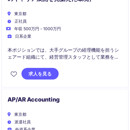
東京都
正社員
年収 500万円 - 1000万円
日系企業
本ポジションでは、大手グループの経理機能を担うシ
ェアード組織にて、経営管理スタッフとして業務をご
担当いただきます。グループ全体の事業拡大に伴い複
雑化する会計・税務課題に対応しつつ、業務の高度
求人を見る
化・効率化にも関わっていただくことが期待されま
す。ローテーションを含む柔軟なキャリア形成が可能
な点も特徴です。
AP/AR Accounting
東京都
派遣社員
外資系企業