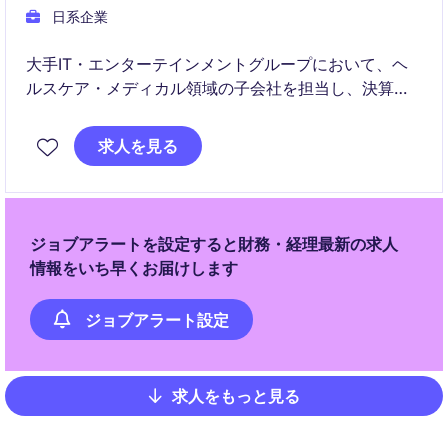
日系企業
大手IT・エンターテインメントグループにおいて、ヘ
ルスケア・メディカル領域の子会社を担当し、決算業
務や新規事業に関する会計・税務支援を担っていただ
きます。事業部門と密接に連携しながら、新しいビジ
求人を見る
ネスモデルの会計スキーム構築や業務効率化を推進で
きるポジションです。
ジョブアラートを設定すると財務・経理最新の求人
情報をいち早くお届けします
ジョブアラート設定
求人をもっと見る
Pagination