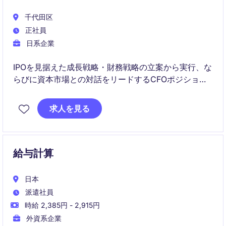
千代田区
正社員
日系企業
IPOを見据えた成長戦略・財務戦略の立案から実行、な
らびに資本市場との対話をリードするCFOポジション
です。中期経営計画の策定・浸透、IR体制構築、上場
準備プロジェクトの推進を通じて中長期の企業価値最
求人を見る
大化を担っていただきます。
給与計算
日本
派遣社員
時給 2,385円 - 2,915円
外資系企業