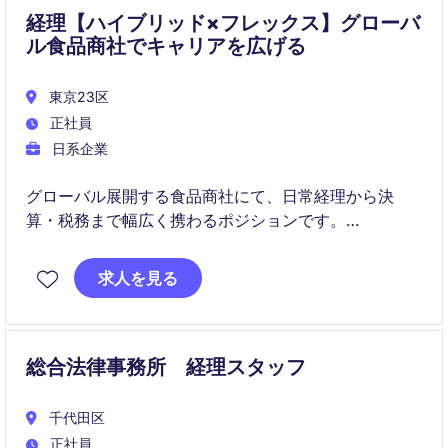
なお、前任者は約10年にわたり在籍しており、長期的
経理【ハイブリッド×フレックス】グローバ
に安定してご就業いただける方を歓迎しております。
ル食品商社でキャリアを広げる
東京23区
正社員
日系企業
グローバル展開する食品商社にて、日常経理から決
算・税務まで幅広く携わるポジションです。
ビジネスサイドと連携しながら業務を進め、将来的に
求人を見る
はファイナンス領域で多様なキャリアパスが開かれて
います。
総合法律事務所 経理スタッフ
千代田区
正社員