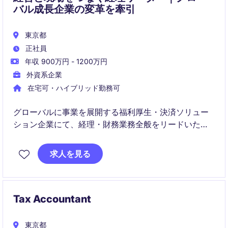
影響する為、市場の売り上げは拡大し続けます。
バル成長企業の変革を牽引
東京都
正社員
年収 900万円 - 1200万円
外資系企業
在宅可・ハイブリッド勤務可
グローバルに事業を展開する福利厚生・決済ソリュー
ション企業にて、経理・財務業務全般をリードいただ
くポジションです。月次・年次決算やレポーティング
に加え、会計システム刷新プロジェクトの中核メンバ
求人を見る
ーとして、業務変革と組織成長を推進していただきま
す。
Tax Accountant
東京都