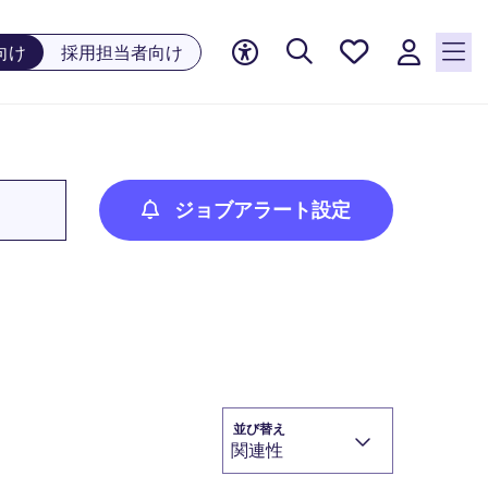
お気に
向け
採用担当者向け
入り, 0
件の求
人が気
になる
リスト
に保存
ジョブアラート設定
されて
います
並び替え
関連性