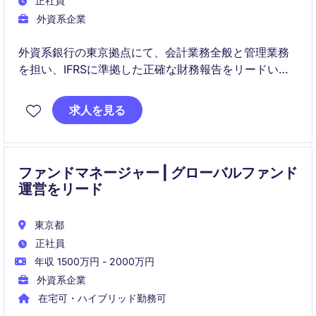
正社員
外資系企業
外資系銀行の東京拠点にて、会計業務全般と管理業務
を担い、IFRSに準拠した正確な財務報告をリードいた
だきます。財務・ミドルオフィスのバックアップも担
い、少人数組織での業務横断的な価値発揮が可能なポ
求人を見る
ジションです。
ファンドマネージャー | グローバルファンド
運営をリード
東京都
正社員
年収 1500万円 - 2000万円
外資系企業
在宅可・ハイブリッド勤務可