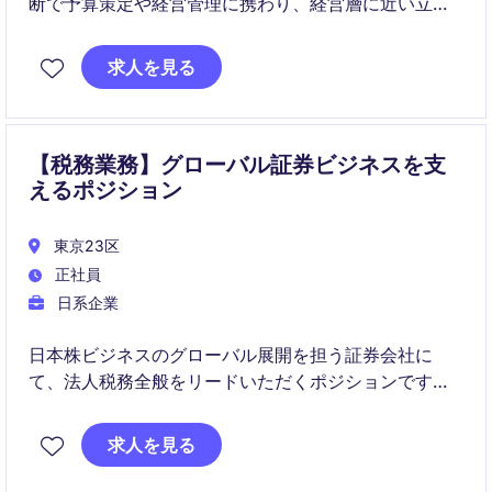
断で予算策定や経営管理に携わり、経営層に近い立場
で意思決定を支援できる点が魅力です。
CFOや事業責任者と密接に連携しながら、FP&A・経営
求人を見る
企画領域の専門性と経営視点の双方を高められる環境
です。
【税務業務】グローバル証券ビジネスを支
えるポジション
東京23区
正社員
日系企業
日本株ビジネスのグローバル展開を担う証券会社に
て、法人税務全般をリードいただくポジションです。
決算・申告から国際税務、税務調査対応まで幅広い業
務を通じて、高度な専門性を発揮いただけます。
求人を見る