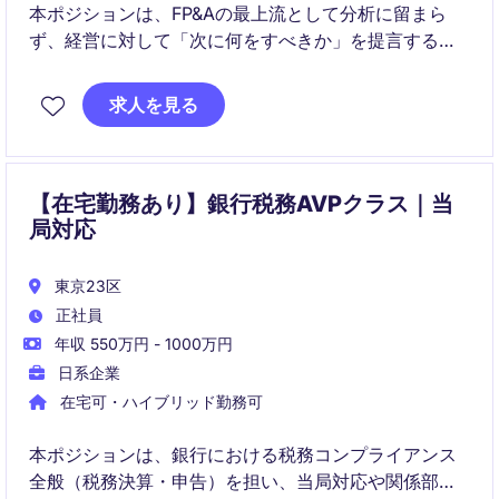
本ポジションは、FP&Aの最上流として分析に留まら
ず、経営に対して「次に何をすべきか」を提言する戦
略パートナーの役割です。データ・分析・戦略を一気
通貫でつなぎ、中期経営・資本配分・M&Aの意思決定
求人を見る
に直接関与します。
【在宅勤務あり】銀行税務AVPクラス｜当
局対応
東京23区
正社員
年収 550万円 - 1000万円
日系企業
在宅可・ハイブリッド勤務可
本ポジションは、銀行における税務コンプライアンス
全般（税務決算・申告）を担い、当局対応や関係部署