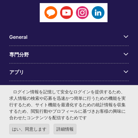
General
専門分野
アプリ
Employer Centre
ログイン情報を記憶して安全なログインを提供するため、
求人情報の検索や応募を迅速かつ簡単に行うための機能を実
行するため、サイト機能を最適化するための統計情報を収集
するため、閲覧行動やプロフィールに基づきお客様の興味に
合わせたコンテンツを配信するためです
© マイケル・ペイジ・インターナショナル・ジャパン株式会
はい、同意します
詳細情報
社 法人番号：0104-01-043253 本社所在地：〒105-0001 東
京都港区虎ノ門4-3-13 ヒューリック神谷町ビル6階 有料職業