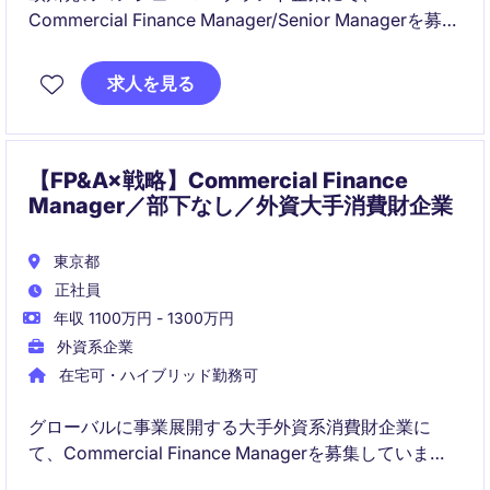
Commercial Finance Manager/Senior Managerを募集
しています。店舗・EC・卸売の全チャネルを横断しな
がら経営陣のビジネスパートナーとして事業成長と収
求人を見る
益性向上をリードする、戦略性の高いポジションで
す。部下なしポジションのため、ご自身の業務に集中
して取り組むことができるポジションです。
【FP&A×戦略】Commercial Finance
Manager／部下なし／外資大手消費財企業
東京都
正社員
年収 1100万円 - 1300万円
外資系企業
在宅可・ハイブリッド勤務可
グローバルに事業展開する大手外資系消費財企業に
て、Commercial Finance Managerを募集していま
す。世界規模の組織の中で、マーケティング・営業の