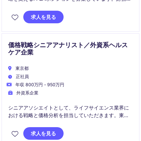
計の専門性よりも、Excel・SQL・財務モデリングを活
用したデータドリブンな意思決定支援や事業分析の経
求人を見る
験を活かせる環境です。
価格戦略シニアアナリスト／外資系ヘルス
ケア企業
東京都
正社員
年収 800万円 - 950万円
外資系企業
シニアアソシエイトとして、ライフサイエンス業界に
おける戦略と価格分析を担当していただきます。東京
を拠点に、財務や会計に関連する分析業務を通じて、
ビジネスの意思決定を支援する役割を担います。
求人を見る