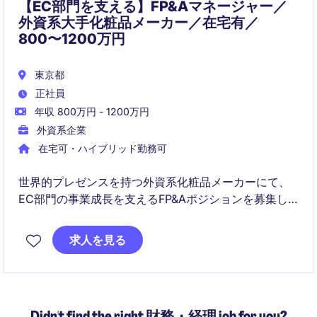
【EC部門を支える】FP&Aマネージャー／
外資系大手化粧品メーカー／在宅有／
800〜1200万円
東京都
正社員
年収 800万円 - 1200万円
外資系企業
在宅可・ハイブリッド勤務可
世界的プレゼンスを持つ外資系化粧品メーカーにて、
EC部門の事業成長を支えるFP&Aポジションを募集し
ています。国内外の幅広いステークホルダーと連携
し、財務分析と戦略立案に深く関わっていただける魅
求人を見る
力的な役割です。
Didn't find the right 財務・経理 job for you?