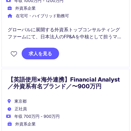
年収 1000万円 - 1200万円
外資系企業
在宅可・ハイブリッド勤務可
グローバルに展開する外資系トップコンサルティング
ファームにて、日本法人のFP&Aを中核として担うマネ
ージャーポジションを募集しています。経営層と近い
距離で意思決定を支えながら、在宅中心の柔軟な働き
求人を見る
方が可能な希少ポジションです。
【英語使用×海外連携】Financial Analyst
／外資系有名ブランド／〜900万円
東京都
正社員
年収 700万円 - 900万円
外資系企業