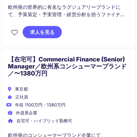
欧州発の世界的に有名なラグジュアリーブランドに
て、予算策定・予実管理・経営分析を担うファイナン
スアナリストを募集しています。海外本社やリージョ
ナルチームとの連携を通じて、ビジネス成長を支える
求人を見る
FP&A領域でキャリアを築けるポジションです。
【在宅可】Commercial Finance (Senior)
Manager／欧州系コンシューマーブランド
／〜1380万円
東京都
正社員
年収 1100万円 - 1380万円
外資系企業
在宅可・ハイブリッド勤務可
欧州発のコンシューマーブランド企業にて、