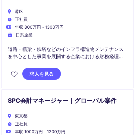
港区
正社員
年収 800万円 - 1300万円
日系企業
道路・橋梁・鉄塔などのインフラ構造物メンテナンス
を中心とした事業を展開する企業における財務経理部
長として、財務および経理業務全般を統括し、適切な
プロセスと戦略の実行を担っていただきます。金融サ
求人を見る
ービス業界の専門知識を活かし、企業の成長を支える
重要なポジションです。
SPC会計マネージャー｜グローバル案件
東京都
正社員
年収 1000万円 - 1200万円