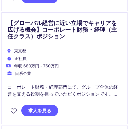
【グローバル経営に近い立場でキャリアを
広げる機会】コーポレート財務・経理（主
任クラス）ポジション
東京都
正社員
年収 680万円 - 760万円
日系企業
コーポレート財務・経理部門にて、グループ全体の経
営を支える役割を担っていただくポジションです。単
なる数値管理に留まらず、各事業や子会社と連携しな
がら、経営戦略に資する分析・提案を行う点が特徴で
求人を見る
す。グローバルに展開する事業の中枢で、財務観点か
ら変革を推進する機会が期待されています。