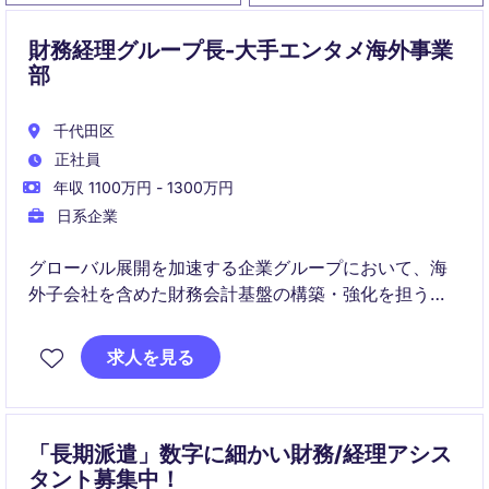
財務経理グループ長-大手エンタメ海外事業
部
千代田区
正社員
年収 1100万円 - 1300万円
日系企業
グローバル展開を加速する企業グループにおいて、海
外子会社を含めた財務会計基盤の構築・強化を担う財
務会計グループ長候補を募集しています。経営陣と直
接連携しながら、グローバルガバナンスの整備、連結
求人を見る
決算高度化、M&Aや海外拠点設立支援など幅広いテー
マをリードしていただきます。
「長期派遣」数字に細かい財務/経理アシス
タント募集中！