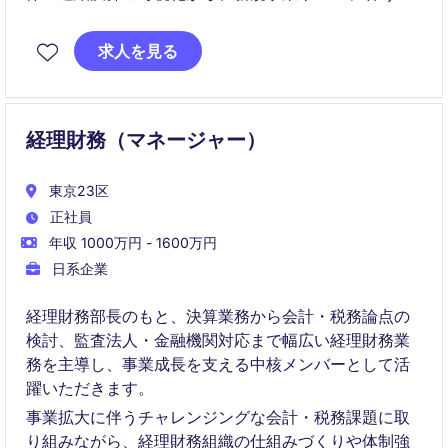
雑な会計・税務論点の整理、監査法人対応までを一気
通貫で主導していただきます。経営陣と密に連携しな
求人を見る
がら事業成長を支える会計基盤・仕組みを自ら設計
し、組織のレベルアップを牽引するチャレンジングな
ポジションです。
経理財務（マネージャー）
東京23区
正社員
年収 1000万円 - 1600万円
日系企業
経理財務部長のもと、決算業務から会計・税務論点の
検討、監査法人・金融機関対応まで幅広い経理財務業
務を主導し、事業成長を支える中核メンバーとして活
躍いただきます。
事業拡大に伴うチャレンジングな会計・税務課題に取
り組みながら、経理財務組織の仕組みづくりや体制強