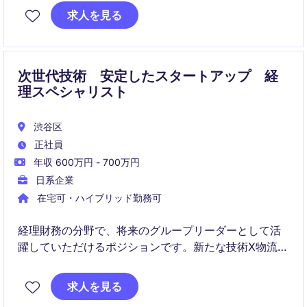
求人を見る
また、海外事業拡大に伴うM&Aや新規拠点設立を含む
プロジェクトにも関与し、経営陣と密接に連携しなが
ら組織全体の会計オペレーションを最適化していただ
きます。
次世代技術 安定したスタートアップ 経
理スペシャリスト
渋谷区
正社員
年収 600万円 - 700万円
日系企業
在宅可・ハイブリッド勤務可
経理財務の分野で、将来のグループリーダーとして活
躍していただけるポジションです。新たな技術X物流業
界において、会計および財務管理のスキルを活かし
て、組織の成長に貢献していただける方を募集してい
求人を見る
ます。