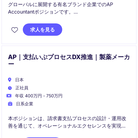
グローバルに展開する有名ブランド企業でのAP
Accountantポジションです。
東京に拠点を置く小売業の企業で、経理および買掛金
求人を見る
管理業務を担当していただきます。
このポジションでは、正確な会計処理と支払い管理を
通じ、財務部門の運営を支援します。
AP｜支払いぷプロセスDX推進｜製薬メーカ
ー
日本
正社員
年収 400万円 - 750万円
日系企業
本ポジションは、請求書支払プロセスの設計・運用改
善を通じて、オペレーショナルエクセレンスを実現す
るポジションです。グローバルチームと連携しなが