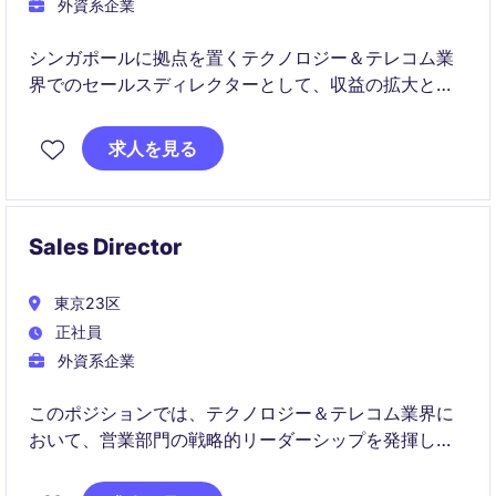
外資系企業
シンガポールに拠点を置くテクノロジー＆テレコム業
界でのセールスディレクターとして、収益の拡大とビ
ジネスの成長を推進する役割です。戦略的な営業計画
の立案およびチームのリーダーシップを発揮し、成功
求人を見る
に導くことが期待されます。
Sales Director
東京23区
正社員
外資系企業
このポジションでは、テクノロジー＆テレコム業界に
おいて、営業部門の戦略的リーダーシップを発揮し、
営業活動を推進することが求められます。売上目標の
達成に向けた効果的な戦略の立案と実行が期待されて