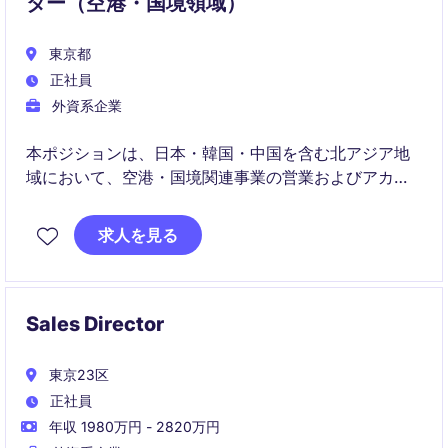
ター（空港・国境領域）
東京都
正社員
外資系企業
本ポジションは、日本・韓国・中国を含む北アジア地
域において、空港・国境関連事業の営業およびアカウ
ント戦略を統括し、収益成長と顧客満足度の最大化を
推進します。既存顧客の継続的な価値拡大と新規顧客
求人を見る
開拓の双方をリードし、組織のビジネス拡大に直接影
響を与える重要な役割です。
Sales Director
東京23区
正社員
年収 1980万円 - 2820万円