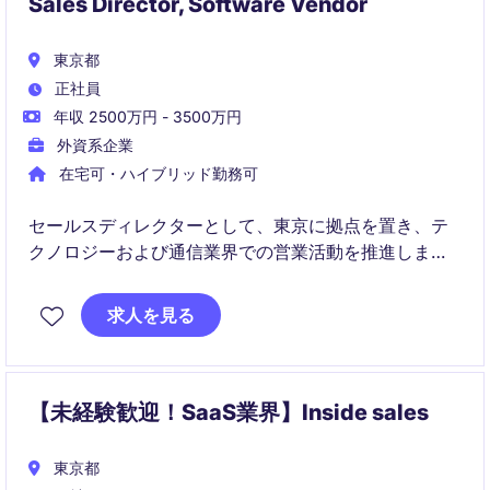
partner enablement in a hybrid work environment.
Sales Director, Software Vendor
東京都
正社員
年収 2500万円 - 3500万円
外資系企業
在宅可・ハイブリッド勤務可
セールスディレクターとして、東京に拠点を置き、テ
クノロジーおよび通信業界での営業活動を推進しま
す。売上目標達成に向けた戦略立案と実行を担当しま
す。
求人を見る
【未経験歓迎！SaaS業界】Inside sales
東京都