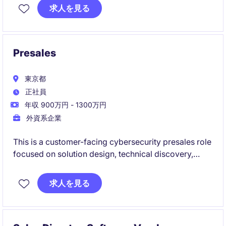
ナー構築まで幅広く担当し、日本事業の成長を牽引い
求人を見る
ただくポジションです。
Presales
東京都
正社員
年収 900万円 - 1300万円
外資系企業
This is a customer-facing cybersecurity presales role
focused on solution design, technical discovery,
product demonstrations, PoCs, and supporting
customers and partners throughout the sales cycle.
求人を見る
The position is ideal for someone with Linux and
endpoint security expertise who enjoys combining
hands-on technical work, customer engagement, and