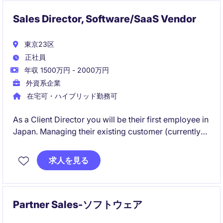
Sales Director, Software/SaaS Vendor
東京23区
正社員
年収 1500万円 - 2000万円
外資系企業
在宅可・ハイブリッド勤務可
As a Client Director you will be their first employee in
Japan. Managing their existing customer (currently
handled by someone in overseas) and develop new
customers.
求人を見る
Partner Sales-ソフトウェア