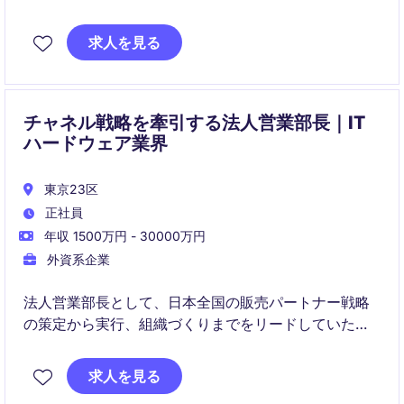
募集しています。
求人を見る
新規顧客開拓から既存顧客深耕まで担当し、企業の重
要な意思決定を支援するソリューション営業を行いま
す
チャネル戦略を牽引する法人営業部長｜IT
ハードウェア業界
東京23区
正社員
年収 1500万円 - 30000万円
外資系企業
法人営業部長として、日本全国の販売パートナー戦略
の策定から実行、組織づくりまでをリードしていただ
きます。チャネル開発、アカウントマネジメント、事
業計画立案を通じて売上成長を牽引するポジションで
求人を見る
す.