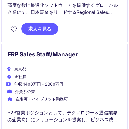
高度な数理最適化ソフトウェアを提供するグローバル
企業にて、日本事業をリードするRegional Sales
Directorを募集しています。
求人を見る
売上成長の推進、営業組織のマネジメント、エンター
プライズ顧客との戦略的関係構築を担う重要ポジショ
ンです。
ERP Sales Staff/Manager
東京都
正社員
年収 1400万円 - 2000万円
外資系企業
在宅可・ハイブリッド勤務可
B2B営業ポジションとして、テクノロジー＆通信業界
の企業向けにソリューションを提案し、ビジネス成長
を促進する役割です。顧客ニーズを理解し、最適な製