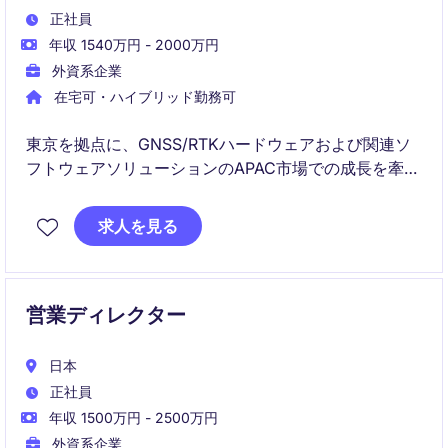
正社員
年収 1540万円 - 2000万円
外資系企業
在宅可・ハイブリッド勤務可
東京を拠点に、GNSS/RTKハードウェアおよび関連ソ
フトウェアソリューションのAPAC市場での成長を牽引
するSales Executiveポジションです。新規顧客開拓、
パートナー連携、ソリューション提案を通じて、測
求人を見る
量・建設・インフラ・農業・公共安全などの領域にお
ける売上拡大を担っていただきます。
営業ディレクター
日本
正社員
年収 1500万円 - 2500万円
外資系企業