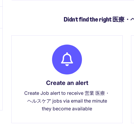
Didn't find the right 医
Create an alert
Create Job alert to receive 営業 医療・
ヘルスケア jobs via email the minute
they become available