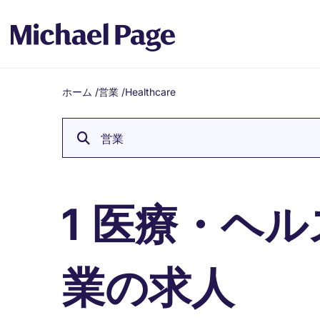
ホーム
/
営業
/
Healthcare
Breadcrumb
営業
医療・ヘル
1
業の求人