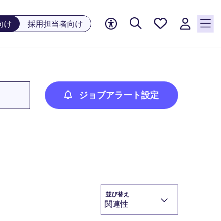
お気に
向け
採用担当者向け
入り, 0
件の求
人が気
になる
リスト
に保存
ジョブアラート設定
されて
います
並び替え
関連性