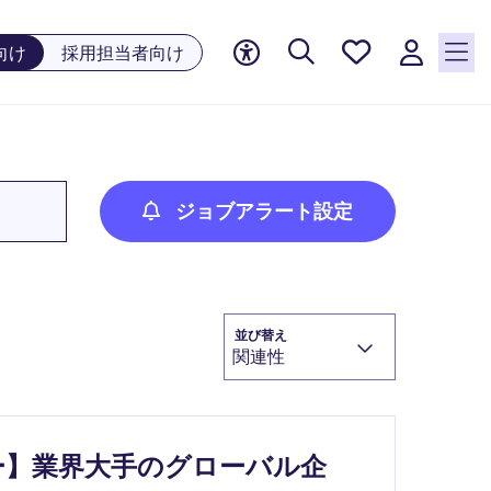
お気に
向け
採用担当者向け
入り, 0
件の求
人が気
になる
リスト
に保存
ジョブアラート設定
されて
います
並び替え
関連性
ー】業界大手のグローバル企