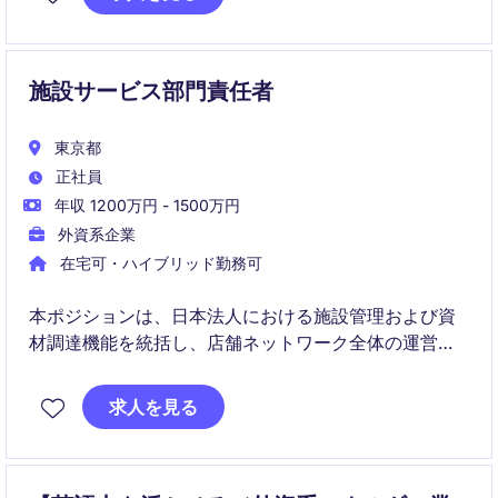
整を円滑に進める重要な役割を担います。
施設サービス部門責任者
東京都
正社員
年収 1200万円 - 1500万円
外資系企業
在宅可・ハイブリッド勤務可
本ポジションは、日本法人における施設管理および資
材調達機能を統括し、店舗ネットワーク全体の運営品
質とコスト効率の最適化を担う責任者です。社内外の
関係者と連携しながら、調達戦略の実行、サプライヤ
求人を見る
ー管理、KPIおよび予算管理を通じて、安定かつ高品質
なオペレーションを実現します。