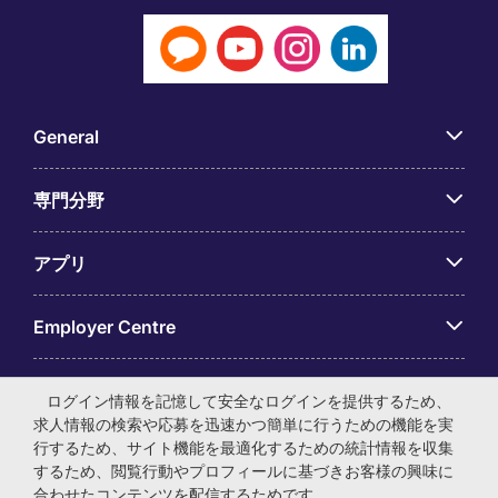
General
専門分野
アプリ
Employer Centre
ログイン情報を記憶して安全なログインを提供するため、
求人情報の検索や応募を迅速かつ簡単に行うための機能を実
行するため、サイト機能を最適化するための統計情報を収集
© マイケル・ペイジ・インターナショナル・ジャパン株式会
するため、閲覧行動やプロフィールに基づきお客様の興味に
社 法人番号：0104-01-043253 本社所在地：〒105-0001 東
合わせたコンテンツを配信するためです