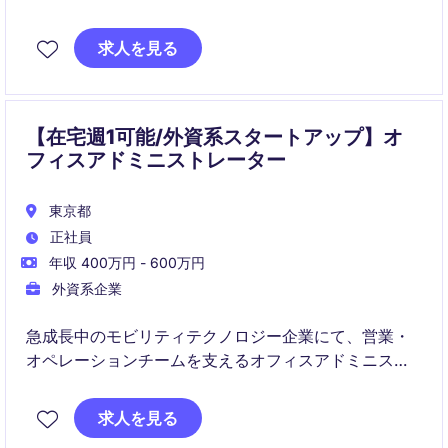
効果的な運営を推進する役割を担います。主に、ファ
シリティマネジメントに関連する業務を管理し、チー
求人を見る
ムと連携しながら業務改善を図ります
【在宅週1可能/外資系スタートアップ】オ
フィスアドミニストレーター
東京都
正社員
年収 400万円 - 600万円
外資系企業
急成長中のモビリティテクノロジー企業にて、営業・
オペレーションチームを支えるオフィスアドミニスト
レーターを募集します。国内外の関係者と連携しなが
ら、データ管理や営業サポート業務を通じて事業運営
求人を見る
を支えるポジションです。