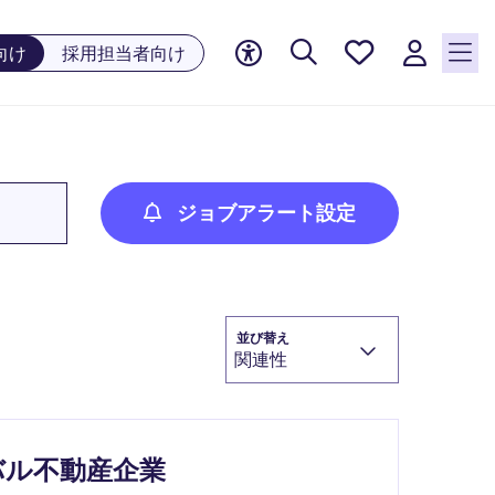
お気に
向け
採用担当者向け
入り, 0
件の求
人が気
になる
リスト
に保存
ジョブアラート設定
されて
います
並び替え
関連性
バル不動産企業