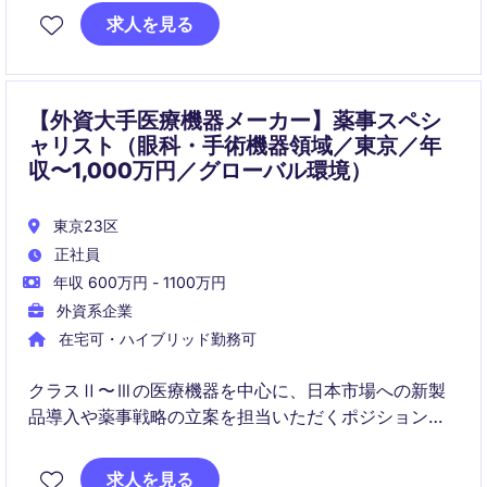
品・サービス・店舗・企業活動に関わる大規模なマー
求人を見る
ケティングプロジェクトを推進し、売上成長とブラン
ド価値向上を実現する役割です。
【外資大手医療機器メーカー】薬事スペシ
ャリスト（眼科・手術機器領域／東京／年
収〜1,000万円／グローバル環境）
東京23区
正社員
年収 600万円 - 1100万円
外資系企業
在宅可・ハイブリッド勤務可
クラスⅡ〜Ⅲの医療機器を中心に、日本市場への新製
品導入や薬事戦略の立案を担当いただくポジションで
す。PMDAとの折衝やグローバルチームとの連携を通
じて、医療機器薬事の専門性をさらに高められる環境
求人を見る