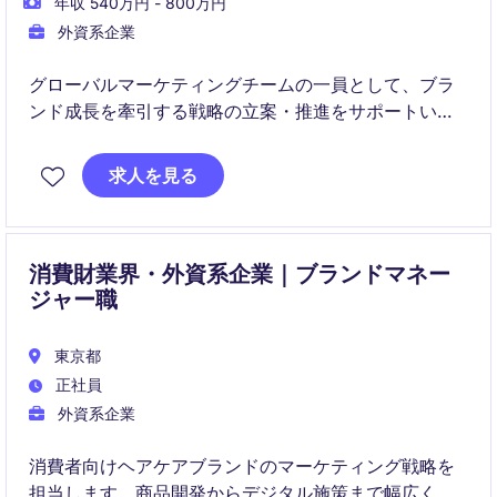
年収 540万円 - 800万円
外資系企業
グローバルマーケティングチームの一員として、ブラ
ンド成長を牽引する戦略の立案・推進をサポートいた
だきます。市場分析やブランド戦略、キャンペーン展
開まで幅広く関わり、長期的なブランド価値の最大化
求人を見る
に貢献いただくポジションです。
消費財業界・外資系企業｜ブランドマネー
ジャー職
東京都
正社員
外資系企業
消費者向けヘアケアブランドのマーケティング戦略を
担当します。商品開発からデジタル施策まで幅広くリ