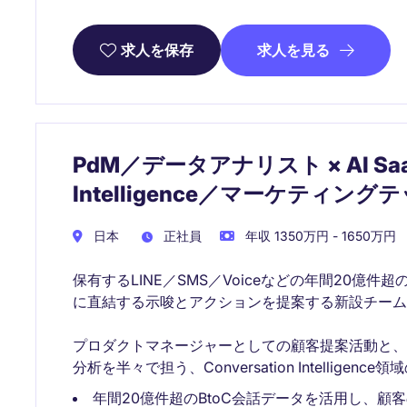
求人を見る
求人を保存
PdM／データアナリスト × AI Saa
Intelligence／マーケティング
日本
正社員
年収 1350万円 - 1650万円
保有するLINE／SMS／Voiceなどの年間20億件
に直結する示唆とアクションを提案する新設チーム
プロダクトマネージャーとしての顧客提案活動と
分析を半々で担う、Conversation Intellige
年間20億件超のBtoC会話データを活用し、