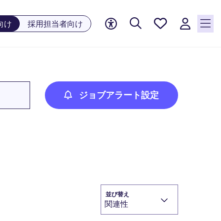
お気に
向け
採用担当者向け
入り, 0
件の求
人が気
になる
リスト
に保存
ジョブアラート設定
されて
います
並び替え
関連性