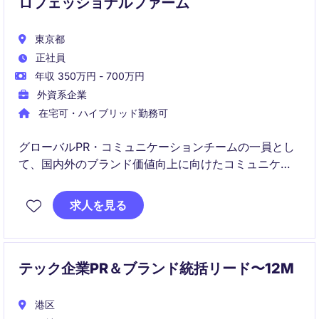
ロフェッショナルファーム
東京都
正社員
年収 350万円 - 700万円
外資系企業
在宅可・ハイブリッド勤務可
グローバルPR・コミュニケーションチームの一員とし
て、国内外のブランド価値向上に向けたコミュニケー
ション戦略の立案・実行を担当します。海外メディア
とのリレーション構築や英語での広報コンテンツ制
求人を見る
作・編集、グローバルイベントやセミナーの企画運
営、SNS・デジタルコミュニケーションなど幅広い活
動をリードいただきます。
テック企業PR＆ブランド統括リード〜12M
港区