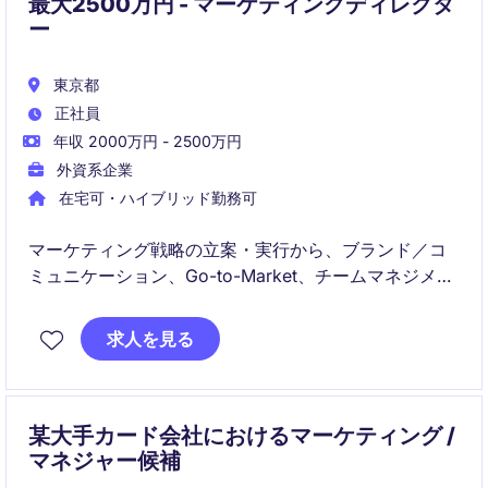
最大2500万円 - マーケティングディレクタ
ー
東京都
正社員
年収 2000万円 - 2500万円
外資系企業
在宅可・ハイブリッド勤務可
マーケティング戦略の立案・実行から、ブランド／コ
ミュニケーション、Go-to-Market、チームマネジメン
ト、PR・CSR・渉外まで幅広く統括するポジションで
す。
求人を見る
市場・顧客データをもとに中長期戦略を描き、新規事
業や大手企業向け施策を推進し、CEOとともに対外的
なスポークスパーソンとしてブランド価値の向上を担
某大手カード会社におけるマーケティング /
います。
マネジャー候補