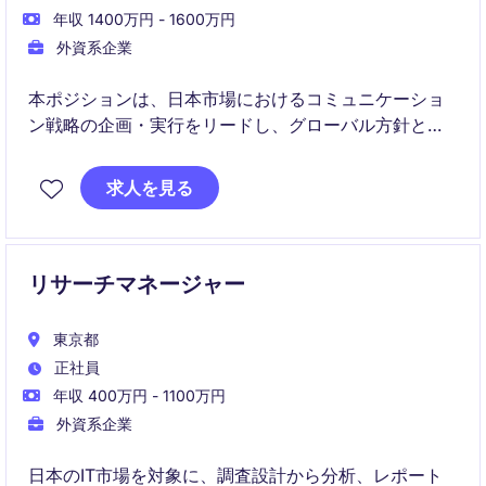
年収 1400万円 - 1600万円
外資系企業
本ポジションは、日本市場におけるコミュニケーショ
ン戦略の企画・実行をリードし、グローバル方針とロ
ーカルニーズをつなぐ役割です。採用広報、Employer
Branding、PR、社内コミュニケーション、デジタルコ
求人を見る
ンテンツ制作などを通じて、企業ブランドの認知向上
と事業成長を支援していただきます。
リサーチマネージャー
東京都
正社員
年収 400万円 - 1100万円
外資系企業
日本のIT市場を対象に、調査設計から分析、レポート