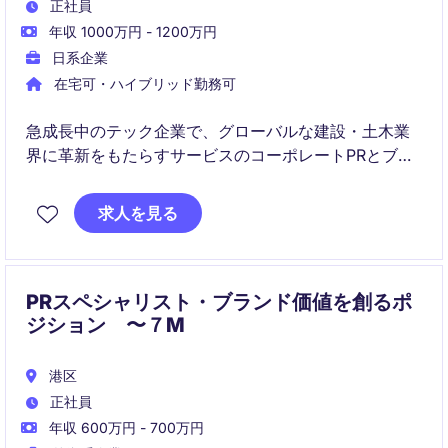
正社員
年収 1000万円 - 1200万円
日系企業
在宅可・ハイブリッド勤務可
急成長中のテック企業で、グローバルな建設・土木業
界に革新をもたらすサービスのコーポレートPRとブラ
ンドコミュニケーションをリードする役割です。
求人を見る
外部向けのPR戦略から社内ブランディングまで、メッ
セージ設計・ストーリーテリング・メディア戦略を一
気通貫で推進していただきます。
PRスペシャリスト・ブランド価値を創るポ
ジション 〜７M
港区
正社員
年収 600万円 - 700万円