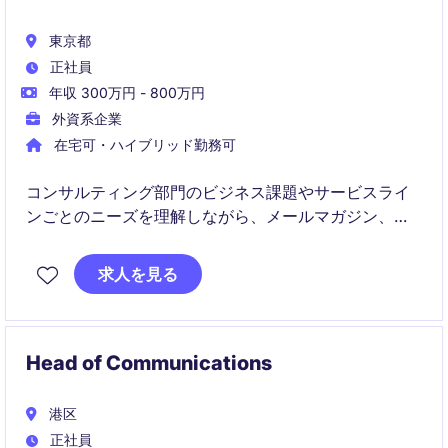
東京都
正社員
年収 300万円 - 800万円
外資系企業
在宅可・ハイブリッド勤務可
コンサルティング部門のビジネス課題やサービスライ
ンごとのニーズを理解しながら、メールマガジン、セ
ミナー、Web、広告、ブランドキャンペーンなど幅広
い施策を推進いただきます。ビジネスサイドとの日常
求人を見る
的なコミュニケーションを通じて信頼関係を構築し、
マーケティング全体を横断的にリードいただく役割で
す。
Head of Communications
港区
正社員