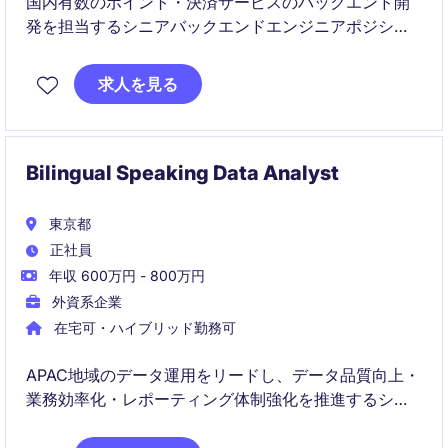
国内有数のポイント・決済サービスのバックエンド開
発を担当するシニアバックエンドエンジニアポジショ
ン。
求人を見る
サービス改善から安定運用、アーキテクチャ設計まで
幅広く携わります。
Bilingual Speaking Data Analyst
東京都
正社員
年収 600万円 - 800万円
外資系企業
在宅可・ハイブリッド勤務可
APAC地域のデータ運用をリードし、データ品質向上・
業務効率化・レポーティング体制強化を推進するシニ
アポジションです。ビジネス部門と連携しながら、デ
ータ基盤の最適化や自動化を通じて意思決定を支える