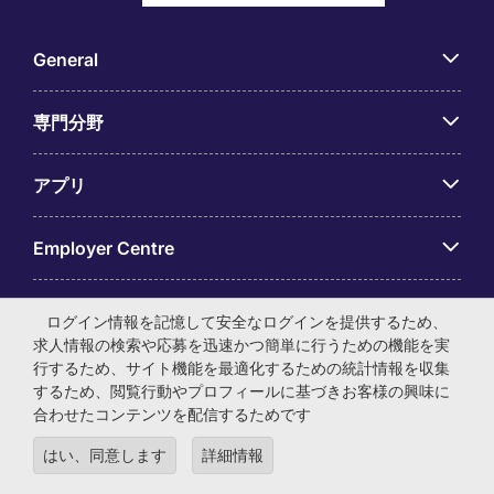
General
専門分野
アプリ
Employer Centre
ログイン情報を記憶して安全なログインを提供するため、
求人情報の検索や応募を迅速かつ簡単に行うための機能を実
行するため、サイト機能を最適化するための統計情報を収集
© マイケル・ペイジ・インターナショナル・ジャパン株式会
するため、閲覧行動やプロフィールに基づきお客様の興味に
社 法人番号：0104-01-043253 本社所在地：〒105-0001 東
合わせたコンテンツを配信するためです
京都港区虎ノ門4-3-13 ヒューリック神谷町ビル6階 有料職業
紹介事業許可番号：13-ユ-040405 ／ 労働者派遣事業許可番
はい、同意します
詳細情報
号：派13-300434