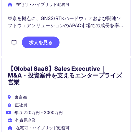
在宅可・ハイブリッド勤務可
東京を拠点に、GNSS/RTKハードウェアおよび関連ソ
フトウェアソリューションのAPAC市場での成長を牽引
するSales Executiveポジションです。新規顧客開拓、
パートナー連携、ソリューション提案を通じて、測
求人を見る
量・建設・インフラ・農業・公共安全などの領域にお
ける売上拡大を担っていただきます。
【Global SaaS】Sales Executive｜
M&A・投資案件を支えるエンタープライズ
営業
東京都
正社員
年収 720万円 - 2000万円
外資系企業
在宅可・ハイブリッド勤務可