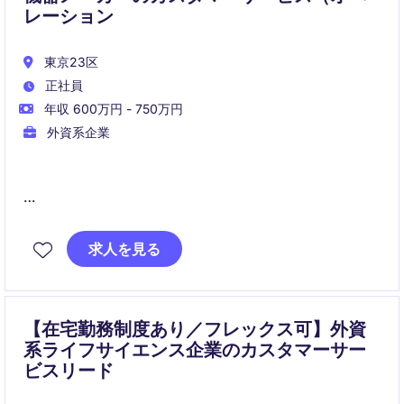
レーション
東京23区
正社員
年収 600万円 - 750万円
外資系企業
職務概要
求人を見る
カスタマーサービスとして、受注・出荷・売上処理な
どのオペレーション業務を中心にご担当いただきま
す。
あわせて、業務プロセスの改善や標準化など、組織全
【在宅勤務制度あり／フレックス可】外資
体の効率化にも関わっていただきます。
系ライフサイエンス企業のカスタマーサー
ビスリード