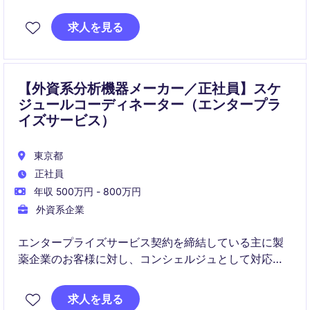
進する役割です。物流対応や突発案件への対応も含
め、社内外の関係者を調整しながら、業務改善を担い
求人を見る
ます。
【外資系分析機器メーカー／正社員】スケ
ジュールコーディネーター（エンタープラ
イズサービス）
東京都
正社員
年収 500万円 - 800万円
外資系企業
エンタープライズサービス契約を締結している主に製
薬企業のお客様に対し、コンシェルジュとして対応い
ただくポジションです。
分析機器（自社製品および他社製品）の点検・修理に
求人を見る
関する問い合わせ対応