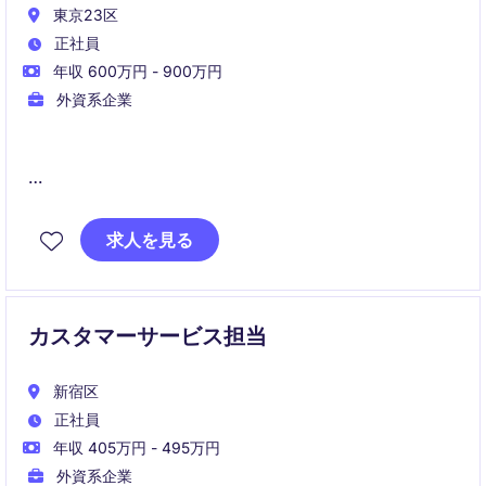
東京23区
正社員
年収 600万円 - 900万円
外資系企業
■ 職務概要
求人を見る
受注から納品までのカスタマーサービス業務を担当
し、顧客満足度向上と安定したオペレーションの実現
を担います。
将来的には業務改善やプロジェクト推進など、チーム
カスタマーサービス担当
の中核人材としての役割を担っていただきます。
新宿区
正社員
年収 405万円 - 495万円
外資系企業