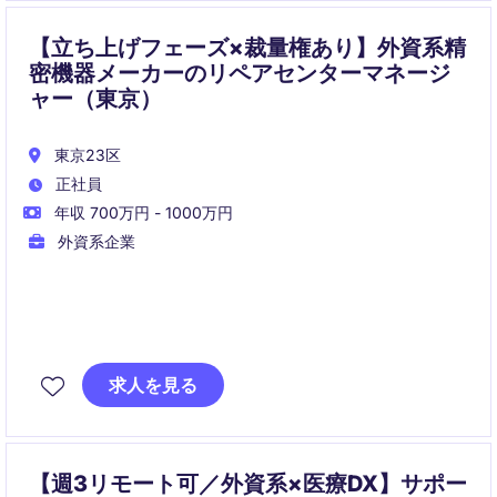
きます。
本社および国内パートナーの橋渡しとして、サービス
【立ち上げフェーズ×裁量権あり】外資系精
品質向上と市場成長をリードするポジションです。
密機器メーカーのリペアセンターマネージ
ャー（東京）
東京23区
正社員
年収 700万円 - 1000万円
外資系企業
■職務概要
求人を見る
日本におけるリペアセンターの新規立ち上げから運営
までを統括するポジションです。
グローバル拠点と連携しながら、品質・コスト・納期
の最適化を図り、事業成長に貢献していただきます。
【週3リモート可／外資系×医療DX】サポー