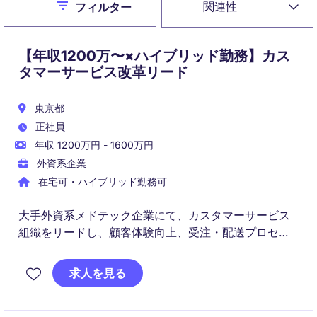
Close
関連性
フィルター
【年収1200万〜×ハイブリッド勤務】カス
タマーサービス改革リード
東京都
正社員
年収 1200万円 - 1600万円
外資系企業
在宅可・ハイブリッド勤務可
大手外資系メドテック企業にて、カスタマーサービス
組織をリードし、顧客体験向上、受注・配送プロセス
改善、チーム育成、業務効率化を推進するマネージャ
ーポジションです。
求人を見る
単なるカスタマーサービス管理ではなく、サプライチ
ェーンの一員として、サービス品質とオペレーション