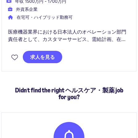
年収 1500万円 - 1700万円
外資系企業
在宅可・ハイブリッド勤務可
医療機器業界における日本法人のオペレーション部門
責任者として、カスタマーサービス、需給計画、在庫
管理、物流・倉庫運営を統括いただきます。バックオ
ーダー削減やシステム導入などの重要プロジェクトを
求人を見る
主導し、安定供給とサービス向上を推進するポジショ
ンです。
Didn't find the right ヘルスケア・製薬 job
for you?