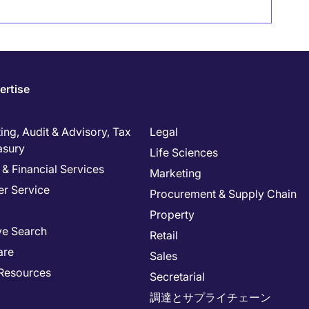
ertise
ng, Audit & Advisory, Tax
Legal
asury
Life Sciences
& Financial Services
Marketing
r Service
Procurement & Supply Chain
Property
ve Search
Retail
are
Sales
Resources
Secretarial
調達とサプライチェーン