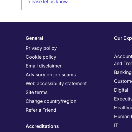
please let us know
.
General
Our Exp
Privacy policy
Accounti
Cookie policy
and Tre
Email disclaimer
Banking 
Advisory on job scams
Custome
Web accessibility statement
Digital
Site terms
Executi
Change country/region
Healthc
Refer a Friend
Human 
IT
Accreditations