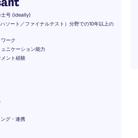
cant
ideally)
エハソート／ファイナルテスト）分野での10年以上の
トワーク
ミュニケーション能力
ジメント経験
）
ティング・連携