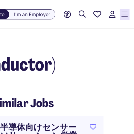
Saved
te
I'm an Employer
jobs, 0
currently
saved
jobs
ductor)
imilar Jobs
半導体向けセンサー