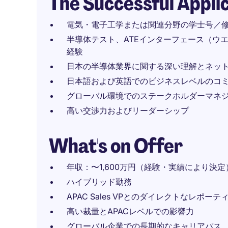
The Successful Appli
電気・電子工学または関連分野の学士号／修士号 (
半導体テスト、ATEインターフェース（ウ
経験
日本の半導体業界に関する深い理解とネッ
日本語および英語でのビジネスレベルのコ
グローバル環境でのステークホルダーマネ
高い交渉力およびリーダーシップ
What's on Offer
年収：〜1,600万円（経験・実績により決定
ハイブリッド勤務
APAC Sales VPとのダイレクトなレポー
高い裁量とAPACレベルでの影響力
グローバル企業での長期的なキャリアパス