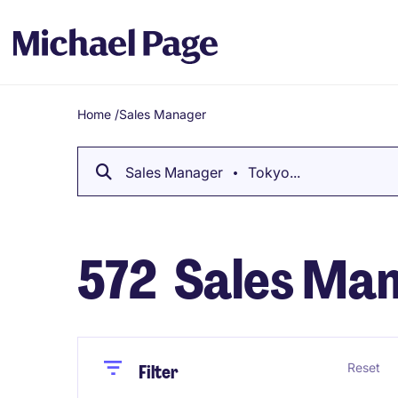
Home
/
Sales Manager
Breadcrumb
Sales Manager
Tokyo...
572
Sales Man
Close
Close
Reset
Filter