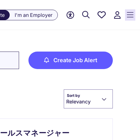
Saved
te
I'm an Employer
jobs, 0
currently
saved
jobs
Create Job Alert
Sort by
Relevancy
セールスマネージャー