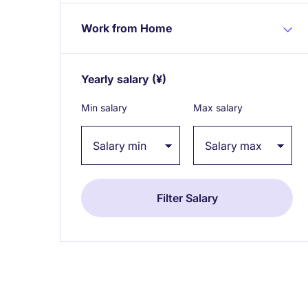
Work from Home
Yearly salary
(¥)
Expand / collapse
Min salary
Max salary